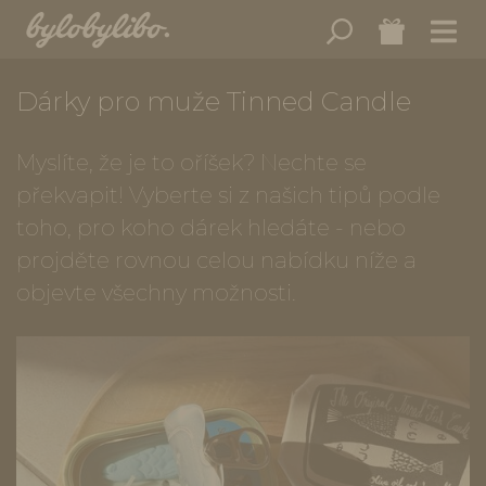
Dárky pro muže Tinned Candle
Myslíte, že je to oříšek? Nechte se
překvapit! Vyberte si z našich tipů podle
toho, pro koho dárek hledáte - nebo
projděte rovnou celou nabídku níže a
objevte všechny možnosti.