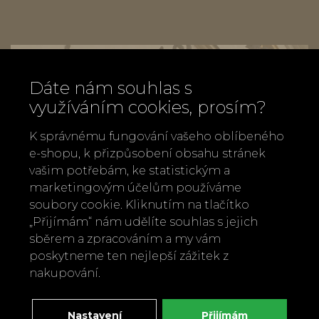
Dáte nám souhlas s
využíváním cookies, prosím?
K správnému fungování vašeho oblíbeného
e-shopu, k přizpůsobení obsahu stránek
vašim potřebám, ke statistickým a
marketingovým účelům používáme
soubory cookie. Kliknutím na tlačítko
„Přijímám“ nám udělíte souhlas s jejich
sběrem a zpracováním a my vám
poskytneme ten nejlepší zážitek z
nakupování.
Zavolejte nám
+420 737 886 915
Napište nám
Nastavení
Přijímám