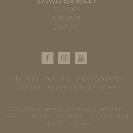
do světa ByloByLibo
facebook
instagram
youtube
Obchodní podmínky
Doprava a platba
Ochrana osobních údajů
Cookies
© 2026 ByloByLibo s.r.o., se sídlem Jenerálka 1454,
666 02 Předklášteří, IČ 06202845, DIČ CZ06202845 |
Vytvořil
web-klub.cz