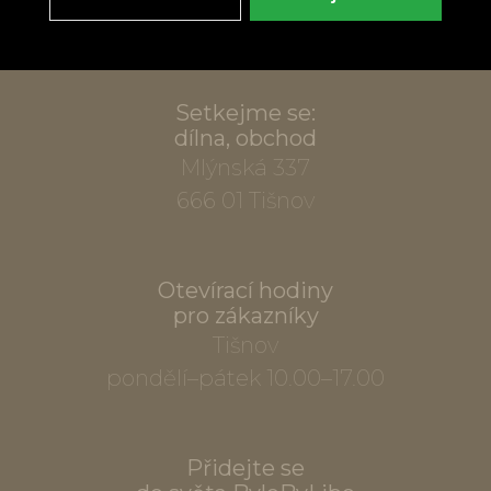
info@bylobylibo.cz
Setkejme se:
dílna, obchod
Mlýnská 337
666 01 Tišnov
Otevírací hodiny
pro zákazníky
Tišnov
pondělí–pátek 10.00–17.00
Přidejte se