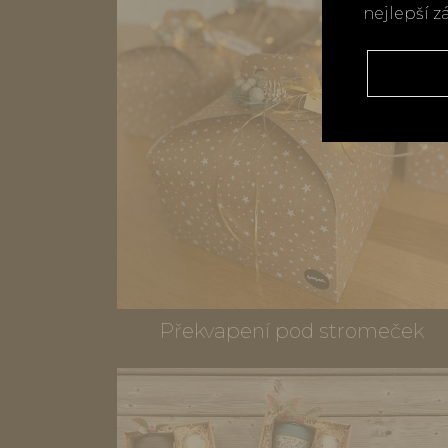
nejlepší z
Překvapení pod stromeček