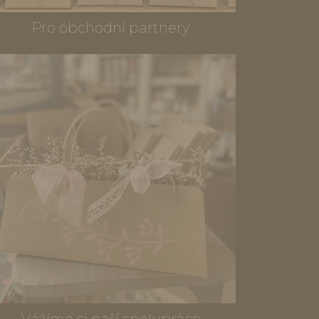
Pro obchodní partnery
Vážíme si naší spolupráce