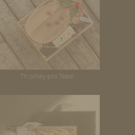
Tři oříšky pro Tebe