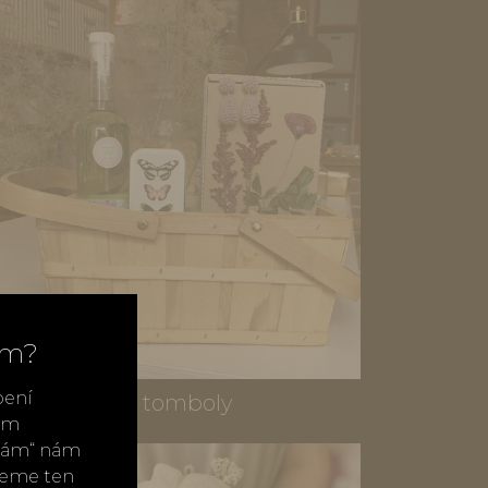
ím?
bení
Do tomboly
vým
ímám“ nám
neme ten