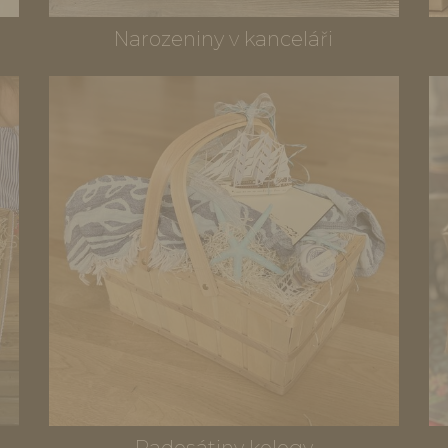
Narozeniny v kanceláři
Padesátiny kolegy