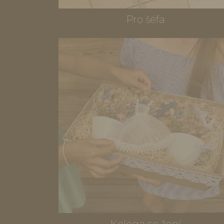
Pro šéfa
Kolega se žení