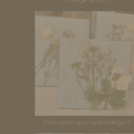
Překvapení pro naše kolegyně