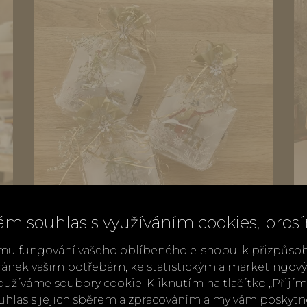
ám souhlas s využíváním cookies, pros
mu fungování vašeho oblíbeného e-shopu, k přizpůso
Poděkování klientům
ránek vašim potřebám, ke statistickým a marketingo
užíváme soubory cookie. Kliknutím na tlačítko „Přij
ouhlas s jejich sběrem a zpracováním a my vám poskyt