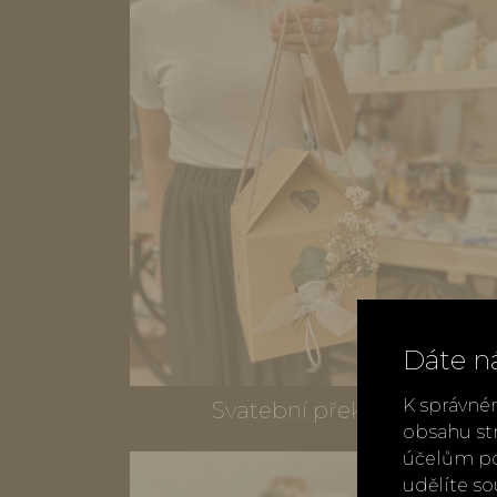
Dáte n
K správné
Svatební překvapení
obsahu st
účelům po
udělíte s