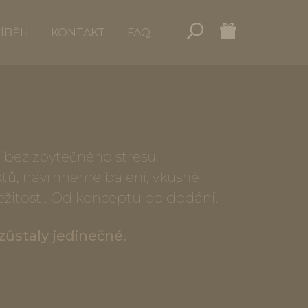
ŘÍBĚH
KONTAKT
FAQ
a bez zbytečného stresu.
ů, navrhneme balení, vkusně
žitosti. Od konceptu po dodání.
zůstaly jedinečné.