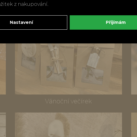
ážitek z nakupování.
Nastavení
Přijímám
Vánoční večírek