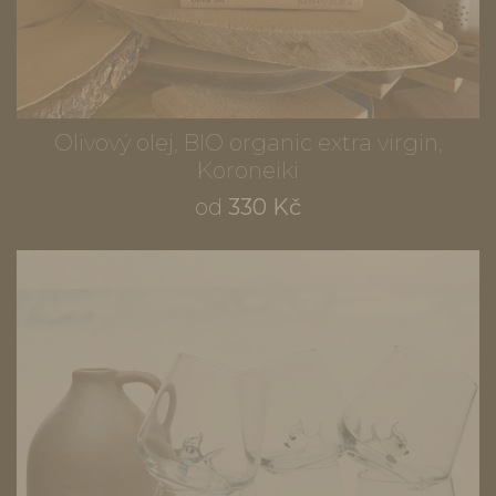
Olivový olej, BIO organic extra virgin,
Koroneiki
od
330 Kč