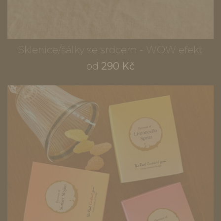
Sklenice/šálky se srdcem - WOW efekt
od
290 Kč