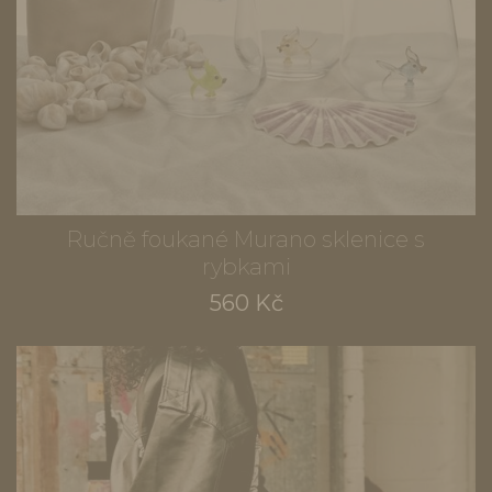
Ručně foukané Murano sklenice s
rybkami
560 Kč