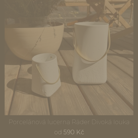
Porcelánová lucerna Räder Divoká louka
od
590 Kč