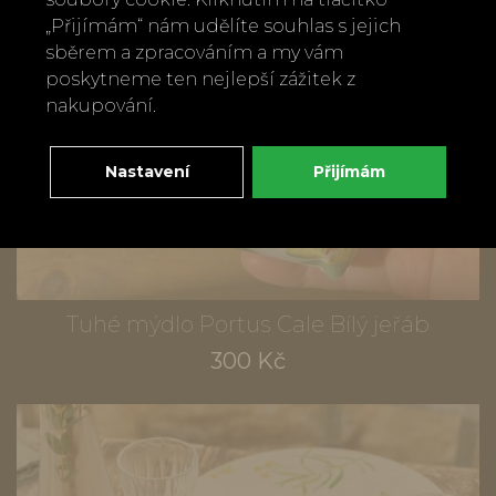
„Přijímám“ nám udělíte souhlas s jejich
sběrem a zpracováním a my vám
poskytneme ten nejlepší zážitek z
nakupování.
Nastavení
Přijímám
Tuhé mýdlo Portus Cale Bílý jeřáb
300 Kč