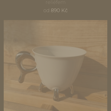
reliéfem
od
890 Kč