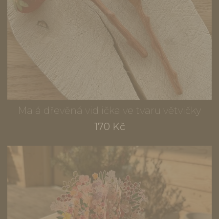
Malá dřevěná vidlička ve tvaru větvičky
170 Kč