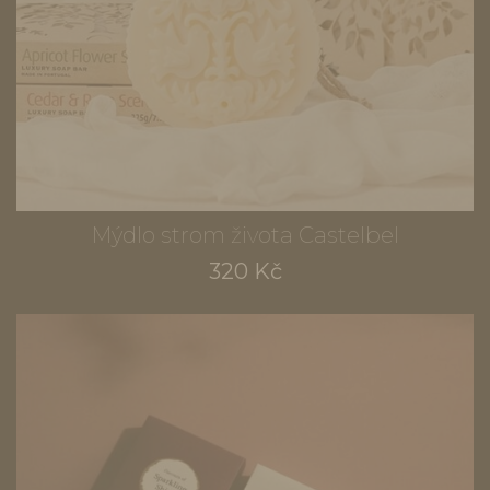
Mýdlo strom života Castelbel
320 Kč