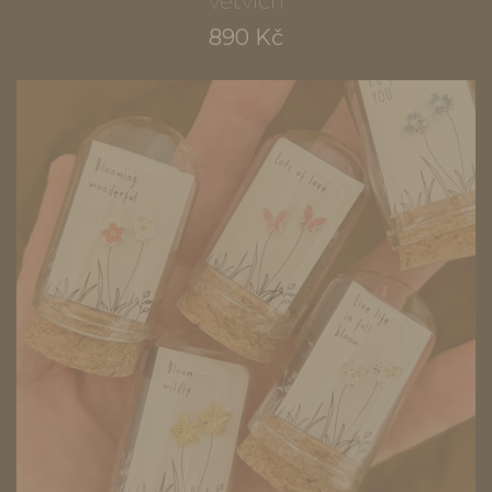
větvích
890 Kč