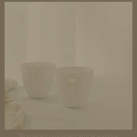
Porcelánový svícen Srdce a kotva