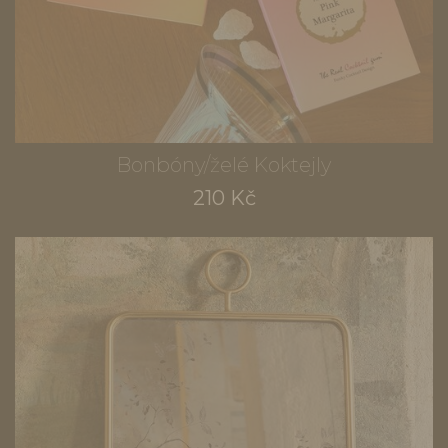
Bonbóny/želé Koktejly
210 Kč