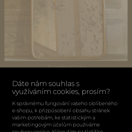
Zrcadlo Kyoto
2 790 Kč
Dáte nám souhlas s
využíváním cookies, prosím?
K správnému fungování vašeho oblíbeného
e-shopu, k přizpůsobení obsahu stránek
vašim potřebám, ke statistickým a
marketingovým účelům používáme
soubory cookie. Kliknutím na tlačítko