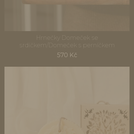
Hrnečky Domeček se
srdíčkem/Domeček s perníčkem
570 Kč