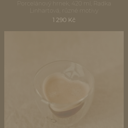
Porcelánový hrnek, 420 ml, Radka
Linhartová, různé motivy
1 290 Kč