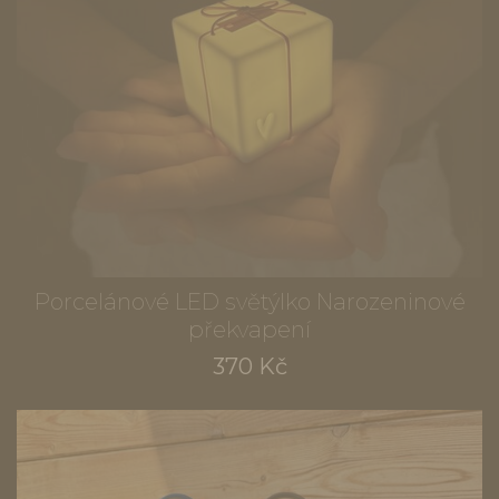
Porcelánové LED světýlko Narozeninové
překvapení
370 Kč