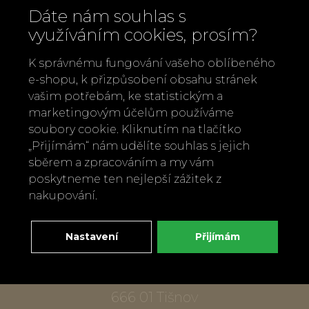
Dáte nám souhlas s
využíváním cookies, prosím?
K správnému fungování vašeho oblíbeného
e-shopu, k přizpůsobení obsahu stránek
vašim potřebám, ke statistickým a
marketingovým účelům používáme
Zavolejte nám
soubory cookie. Kliknutím na tlačítko
„Přijímám“ nám udělíte souhlas s jejich
+420 737 886 915
sběrem a zpracováním a my vám
Napište nám
poskytneme ten nejlepší zážitek z
info@bylobylibo.cz
nakupování.
Nastavení
Přijímám
Setkejme se:
dílna, obchod
Mlýnská 337
666 01 Tišnov