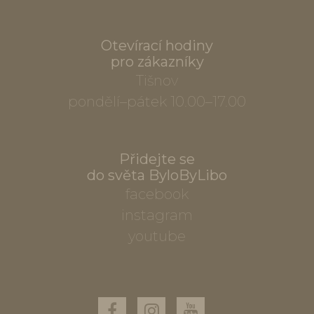
Otevírací hodiny
pro zákazníky
Tišnov
pondělí–pátek 10.00–17.00
Přidejte se
do světa ByloByLibo
facebook
instagram
youtube