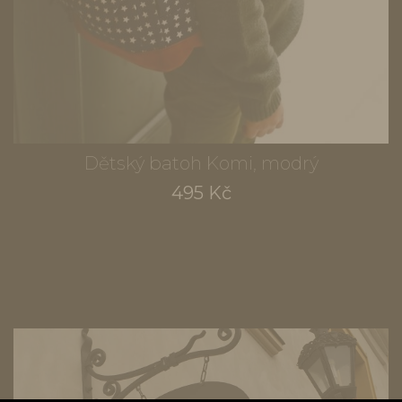
Dětský batoh Komi, modrý
495 Kč