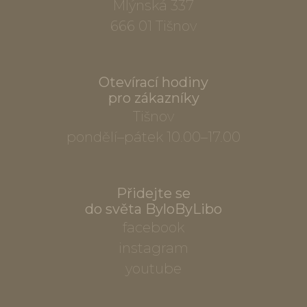
Mlýnská 337
666 01 Tišnov
Otevírací hodiny
pro zákazníky
Tišnov
pondělí–pátek 10.00–17.00
Přidejte se
do světa ByloByLibo
facebook
instagram
youtube