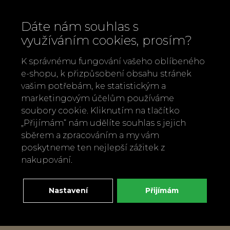
Dáte nám souhlas s
využíváním cookies, prosím?
K správnému fungování vašeho oblíbeného
e-shopu, k přizpůsobení obsahu stránek
vašim potřebám, ke statistickým a
marketingovým účelům používáme
soubory cookie. Kliknutím na tlačítko
„Přijímám“ nám udělíte souhlas s jejich
Zavolejte nám
sběrem a zpracováním a my vám
+420 737 886 915
poskytneme ten nejlepší zážitek z
Napište nám
nakupování.
info@bylobylibo.cz
Nastavení
Přijímám
Setkejme se:
dílna, obchod