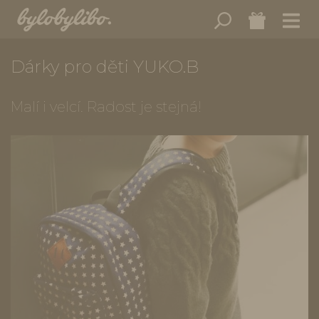
Dárky pro děti YUKO.B
Malí i velcí. Radost je stejná!