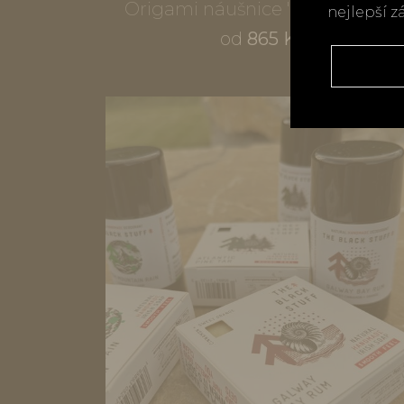
Origami náušnice "Listy", Kawaii
nejlepší z
od
865 Kč