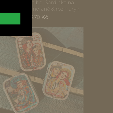
Mýdlo Castelbel Sardinka na
provázku, Pomeranč & rozmarýn
270 Kč