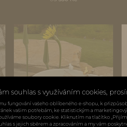
ám souhlas s využíváním cookies, pros
mu fungování vašeho oblíbeného e-shopu, k přizpůso
ránek vašim potřebám, ke statistickým a marketingo
užíváme soubory cookie. Kliknutím na tlačítko „Přij
ouhlas s jejich sběrem a zpracováním a my vám poskyt