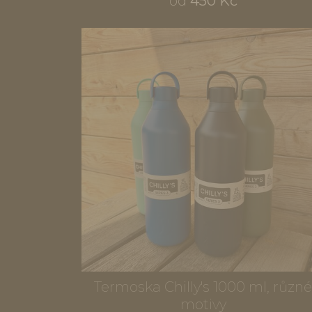
od
450 Kč
Termoska Chilly's 1000 ml, různ
motivy