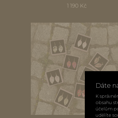
1 190 Kč
Dáte n
K správné
obsahu st
účelům po
udělíte s