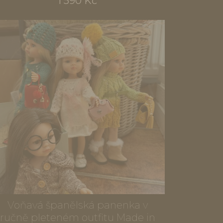
1 590 Kč
Voňavá španělská panenka v
ručně pleteném outfitu Made in