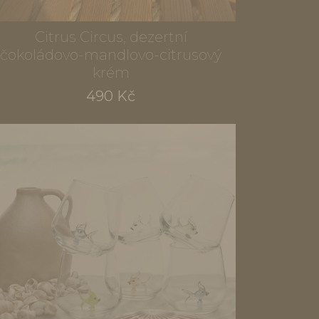
Citrus Circus, dezertní
čokoládovo-mandlovo-citrusový
krém
490 Kč