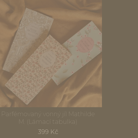
Parfémovaný vonný jíl Mathilde
M. (Lámací tabulka)
399 Kč