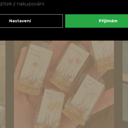
Porcelánová miska Räder Ptáčci
ážitek z nakupování.
na větvích
890 Kč
Nastavení
Přijímám