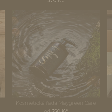
370 Kč
é
Kosmetická řada Maygreen Care
od
350 Kč