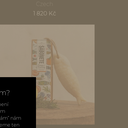
Czech
1 820 Kč
ím?
bení
vým
ímám“ nám
neme ten