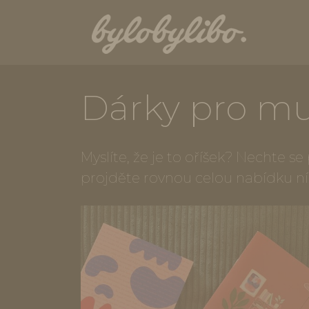
Dárky pro mu
Myslíte, že je to oříšek? Nechte s
projděte rovnou celou nabídku n