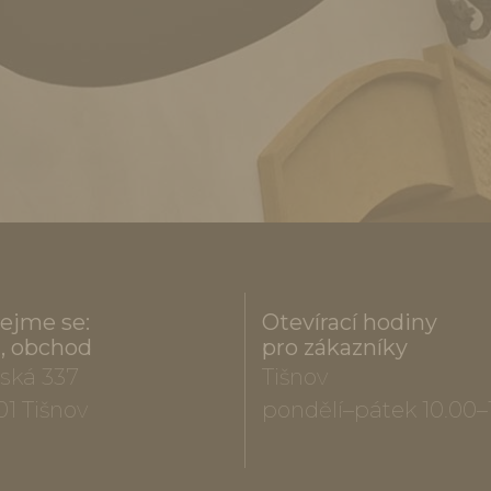
ejme se:
Otevírací hodiny
a, obchod
pro zákazníky
ská 337
Tišnov
01 Tišnov
pondělí–pátek 10.00–