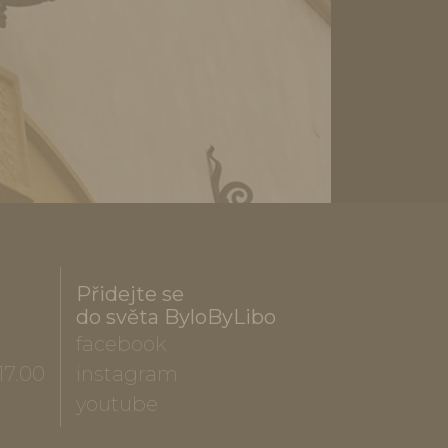
Přidejte se
do světa ByloByLibo
facebook
17.00
instagram
youtube