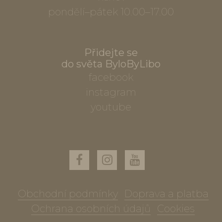
pondělí–pátek 10.00–17.00
Přidejte se
do světa ByloByLibo
facebook
instagram
youtube
Obchodní podmínky
Doprava a platba
Ochrana osobních údajů
Cookies