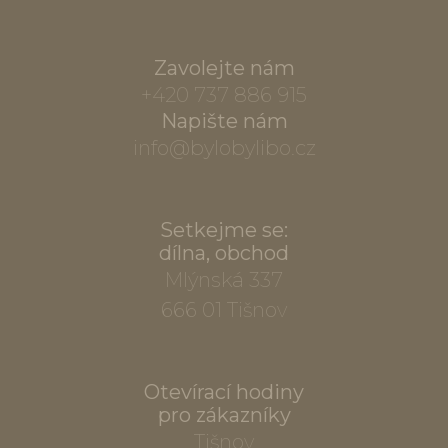
Zavolejte nám
+420 737 886 915
Napište nám
info@bylobylibo.cz
Setkejme se:
dílna, obchod
Mlýnská 337
666 01 Tišnov
Otevírací hodiny
pro zákazníky
Tišnov