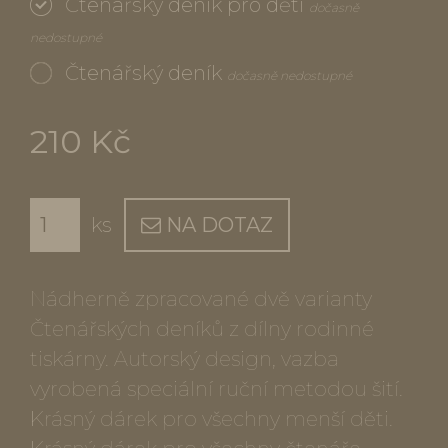
Čtenářský deník pro děti
dočasně
nedostupné
Čtenářský deník
dočasně nedostupné
210 Kč
ks
NA DOTAZ
Nádherně zpracované dvě varianty
Čtenářských deníků z dílny rodinné
tiskárny. Autorský design, vazba
vyrobená speciální ruční metodou šití.
Krásný dárek pro všechny menší děti.