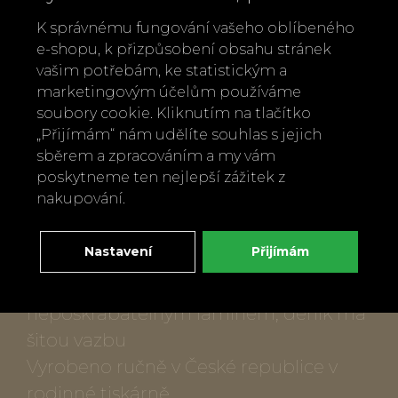
Rozměry: 15,5 x 21,5 cm, větší A5, 134
K správnému fungování vašeho oblíbeného
stran
e-shopu, k přizpůsobení obsahu stránek
vašim potřebám, ke statistickým a
Deník obsahuje kolonky název knihy,
marketingovým účelům používáme
autor, žánr, nakladatelství, rok vydání,
soubory cookie. Kliknutím na tlačítko
datum četby, poznámky, oblíbený citát,
„Přijímám“ nám udělíte souhlas s jejich
hodnocení knihy. Navíc je proložen
sběrem a zpracováním a my vám
poskytneme ten nejlepší zážitek z
citáty a doplněn ilustracemi od české
nakupování.
výtvarnice Báry z Nikolajky.
Recyklovaný papír a barvy splňující
Nastavení
Přijímám
normy REACH, desky deníku jsou
potaženy speciálním
nepoškrabatelným laminem, deník má
šitou vazbu
Vyrobeno ručně v České republice v
rodinné tiskárně