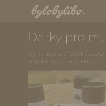
Dárky pro mu
Myslíte, že je to oříšek? Nechte s
projděte rovnou celou nabídku n