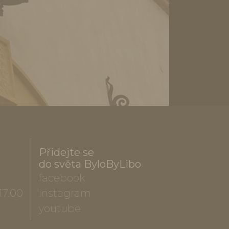
Přidejte se
do světa ByloByLibo
facebook
17.00
instagram
youtube