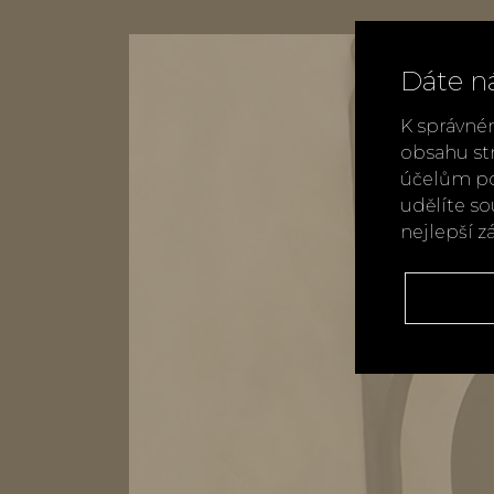
Dáte n
K správné
obsahu st
účelům po
udělíte s
nejlepší z