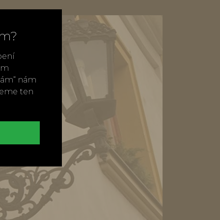
ím?
bení
vým
ímám“ nám
neme ten