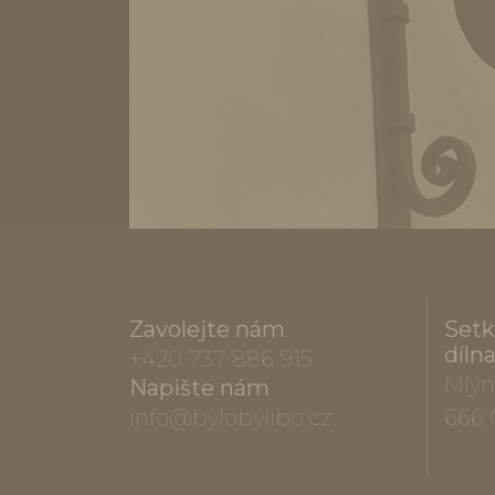
Zavolejte nám
Setk
díln
+420 737 886 915
Mlýn
Napište nám
info@bylobylibo.cz
666 