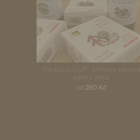
The Black Stuff - přírodní pánsk
péče z Irska
od
260 Kč