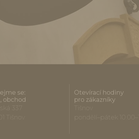
ejme se:
Otevírací hodiny
a, obchod
pro zákazníky
ská 337
Tišnov
01 Tišnov
pondělí–pátek 10.00–