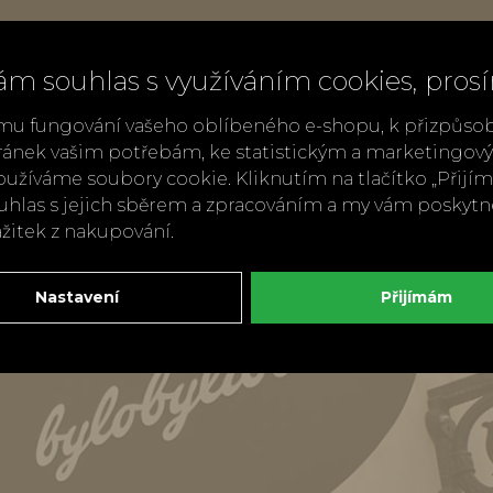
ám souhlas s využíváním cookies, pros
mu fungování vašeho oblíbeného e-shopu, k přizpůso
ránek vašim potřebám, ke statistickým a marketingo
užíváme soubory cookie. Kliknutím na tlačítko „Přij
ouhlas s jejich sběrem a zpracováním a my vám poskyt
ážitek z nakupování.
Nastavení
Přijímám