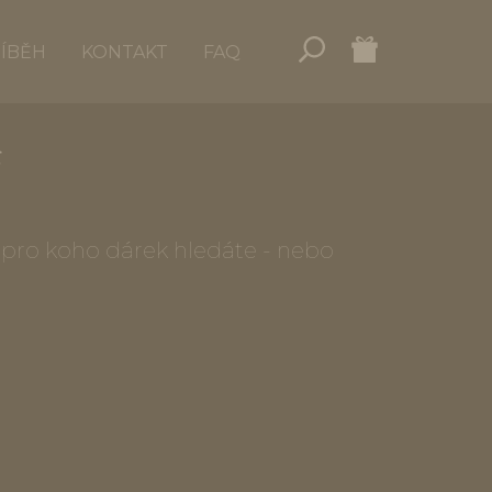
ŘÍBĚH
KONTAKT
FAQ
o, pro koho dárek hledáte - nebo