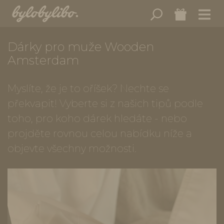
Dárky pro muže Wooden
Amsterdam
Myslíte, že je to oříšek? Nechte se
překvapit! Vyberte si z našich tipů podle
toho, pro koho dárek hledáte - nebo
projděte rovnou celou nabídku níže a
objevte všechny možnosti.