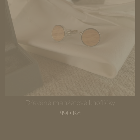
Dřevěné manžetové knoflíčky
890 Kč