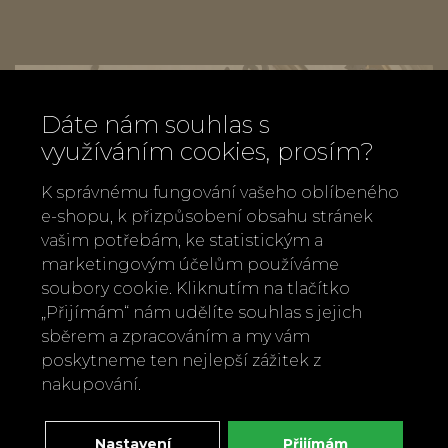
Dáte nám souhlas s
využíváním cookies, prosím?
K správnému fungování vašeho oblíbeného
e-shopu, k přizpůsobení obsahu stránek
vašim potřebám, ke statistickým a
marketingovým účelům používáme
soubory cookie. Kliknutím na tlačítko
„Přijímám“ nám udělíte souhlas s jejich
sběrem a zpracováním a my vám
poskytneme ten nejlepší zážitek z
nakupování.
Zavolejte nám
+420 737 886 915
Napište nám
Nastavení
Přijímám