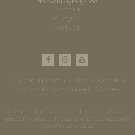
do světa ByloByLibo
facebook
instagram
youtube
Obchodní podmínky
Doprava a platba
Ochrana osobních údajů
Cookies
© 2026 ByloByLibo s.r.o., se sídlem Jenerálka 1454,
666 02 Předklášteří, IČ 06202845, DIČ CZ06202845 |
Vytvořil
web-klub.cz