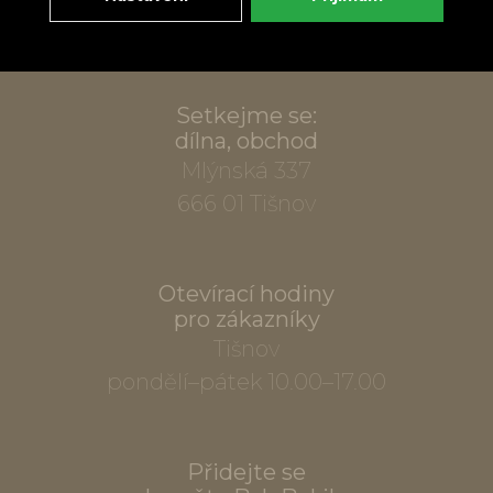
info@bylobylibo.cz
Setkejme se:
dílna, obchod
Mlýnská 337
666 01 Tišnov
Otevírací hodiny
pro zákazníky
Tišnov
pondělí–pátek 10.00–17.00
Přidejte se