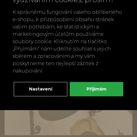
společnosti or Planetly.
K správnému fungování vašeho oblíbeného
e-shopu, k přizpůsobení obsahu stránek
Zpět
Doporučit
vašim potřebám, ke statistickým a
marketingovým účelům používáme
soubory cookie. Kliknutím na tlačítko
„Přijímám“ nám udělíte souhlas s jejich
sběrem a zpracováním a my vám
poskytneme ten nejlepší zážitek z
nakupování.
Nastavení
Přijímám