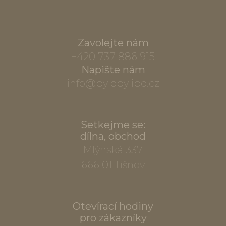
Zavolejte nám
+420 737 886 915
Napište nám
info@bylobylibo.cz
Setkejme se:
dílna, obchod
Mlýnská 337
666 01 Tišnov
Otevírací hodiny
pro zákazníky