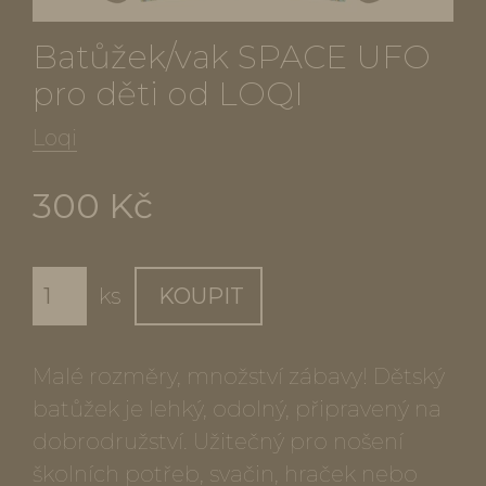
Batůžek/vak SPACE UFO
pro děti od LOQI
Loqi
300 Kč
ks
KOUPIT
Malé rozměry, množství zábavy! Dětský
batůžek je lehký, odolný, připravený na
dobrodružství. Užitečný pro nošení
školních potřeb, svačin, hraček nebo