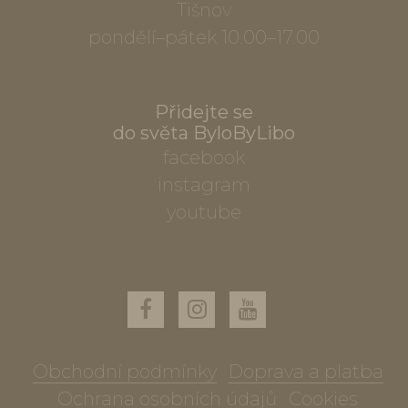
Tišnov
pondělí–pátek 10.00–17.00
Přidejte se
do světa ByloByLibo
facebook
instagram
youtube
Obchodní podmínky
Doprava a platba
Ochrana osobních údajů
Cookies