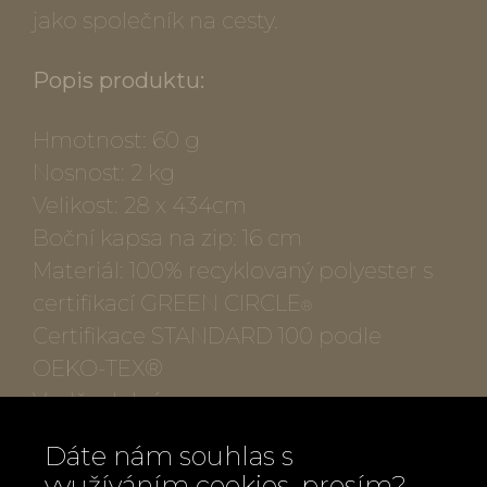
jako společník na cesty.
Popis produktu:
Hmotnost: 60 g
Nosnost: 2 kg
Velikost: 28 x 434cm
Boční kapsa na zip: 16 cm
Materiál: 100% recyklovaný polyester s
certifikací GREEN CIRCLE
®
Certifikace STANDARD 100 podle
OEKO-TEX®
Voděodolný
Vyrobeno za použití bezvodého tisku.
Dáte nám souhlas s
LOQI má certifikaci CO2 neutrální
využíváním cookies, prosím?