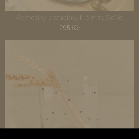
Řemeslný pistáciový krém ze Sicílie
295 Kč