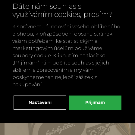
Dáte nám souhlas s
využíváním cookies, prosím?
K správnému fungování vašeho oblíbeného
e-shopu, k přizpůsobení obsahu stránek
Sklenička se srdíčky
vašim potřebám, ke statistickým a
270 Kč
marketingovým účelům používáme
soubory cookie. Kliknutím na tlačítko
„Přijímám“ nám udělíte souhlas s jejich
sběrem a zpracováním a my vám
poskytneme ten nejlepší zážitek z
nakupování.
Nastavení
Přijímám