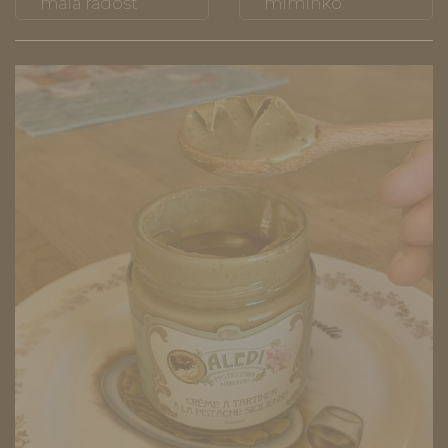
malá radost
miminko