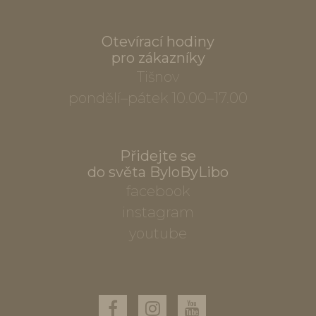
Otevírací hodiny
pro zákazníky
Tišnov
pondělí–pátek 10.00–17.00
Přidejte se
do světa ByloByLibo
facebook
instagram
youtube