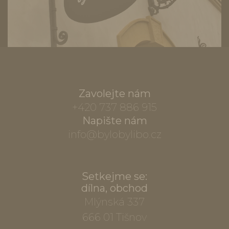
Zavolejte nám
+420 737 886 915
Napište nám
info@bylobylibo.cz
Setkejme se:
dílna, obchod
Mlýnská 337
666 01 Tišnov