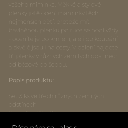
vašeho miminka. Měkké a stylové
plenky jistě ocení maminky těch
nejmenších dětí, protože mít
bavlněnou plenku po ruce se hodí vždy
- oceníte je po krmení, ale i po koupání
a skvělé jsou i na cesty. V balení najdete
tři plenky v různých zemitých odstínech
od béžové po šedou.
Popis produktu:
Set 3 ks ve třech různých zemitých
odstínech
Rozměry: 80 x 80 cm
Složení: 100% bio bavlna
Dáte nám souhlas s