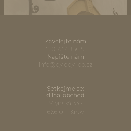
Zavolejte nám
+420 737 886 915
Napište nám
info@bylobylibo.cz
Setkejme se:
dílna, obchod
Mlýnská 337
666 01 Tišnov