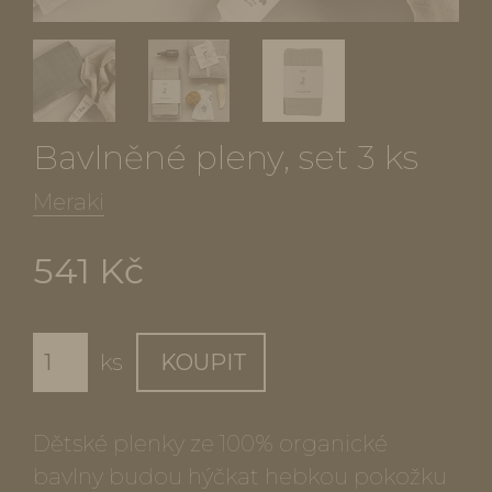
Bavlněné pleny, set 3 ks
Meraki
541 Kč
ks
KOUPIT
Dětské plenky ze 100% organické
bavlny budou hýčkat hebkou pokožku