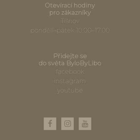
Otevírací hodiny
pro zákazníky
Tišnov
pondělí–pátek 10.00–17.00
Přidejte se
do světa ByloByLibo
facebook
instagram
youtube