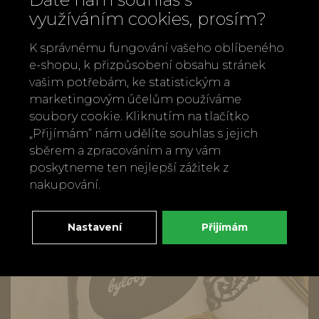
Lze prát na 60º C.
využíváním cookies, prosím?
Možné sušit v sušičce.
Výrobce: Meraki, Dánsko
K správnému fungování vašeho oblíbeného
e-shopu, k přizpůsobení obsahu stránek
vašim potřebám, ke statistickým a
Zpět
Doporučit
marketingovým účelům používáme
soubory cookie. Kliknutím na tlačítko
„Přijímám“ nám udělíte souhlas s jejich
sběrem a zpracováním a my vám
poskytneme ten nejlepší zážitek z
nakupování.
Nastavení
Přijímám