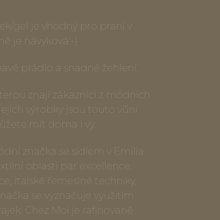
ek/gel je vhodný pro praní v
ně je návyková:-)
ňavé prádlo a snadné žehlení.
 kterou znají zákazníci z módních
jejich výrobky jsou touto vůní
ůžete mít doma i vy.
ódní značka se sídlem v Emilia
tilní oblasti par excellence.
ce, italské řemeslné techniky,
načka se vyznačuje využitím
rajek. Chez Moi je rafinovaně