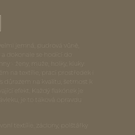
 velmi jemná, pudrová vůně,
a dokonale se hodící do
y - ženy, muže, holky, kluky.
m na textílie, prací prostředek i
 s důrazem na kvalitu, šetrnost k
jící efekt. Každý flakónek je
vleku, je to taková opravdu
voní textílie, záclony, polštářky