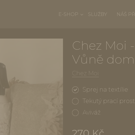
E-SHOP
SLUŽBY
NÁŠ P
Chez Moi - 
Vůně domov
Chez Moi
Sprej na textílie
Tekutý prací pros
Aviváž
270 Kč