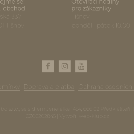
ejme se:
Otevírací hodiny
a, obchod
pro zákazníky
ská 337
Tišnov
01 Tišnov
pondělí–pátek 10.00–
dmínky
Doprava a platba
Ochrana osobních
o s.r.o., se sídlem Jenerálka 1454, 666 02 Předklášteří,
CZ06202845 | Vytvořil
web-klub.cz