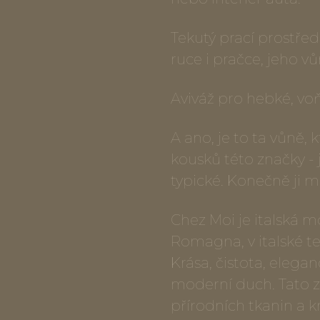
Tekutý prací prostřed
ruce i pračce, jeho vů
Aviváž pro hebké, vo
A ano, je to ta vůně,
kousků této značky - 
typické. Konečně ji m
Chez Moi je italská m
Romagna, v italské tex
Krása, čistota, elegan
moderní duch. Tato z
přírodních tkanin a k