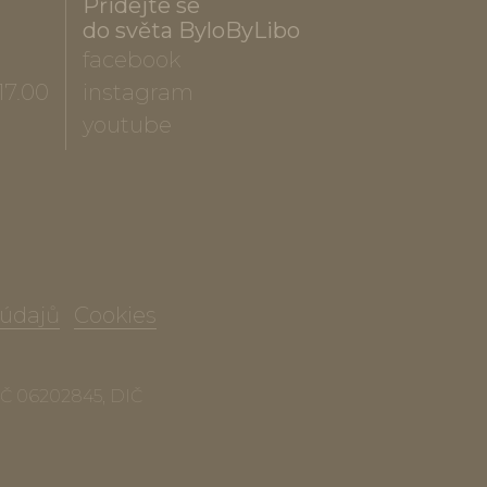
Přidejte se
do světa ByloByLibo
facebook
17.00
instagram
youtube
 údajů
Cookies
 IČ 06202845, DIČ