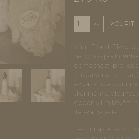
ks
KOUPIT
Vůně Fior di Pizzo je
naprosto podmanivá 
domácnosti pro všechn
Každá varianta - parfé
aviváž - byla vyvinuta
tkaninám a dlouhotrva
dodán v krajkovém ná
italská paráda!
Textilní sprej vám pro
nebo interiér auta.