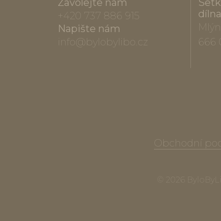
Zavolejte nám
Setk
díln
+420 737 886 915
Mlýn
Napište nám
info@bylobylibo.cz
666 
Obchodní po
© 2026 ByloByLib