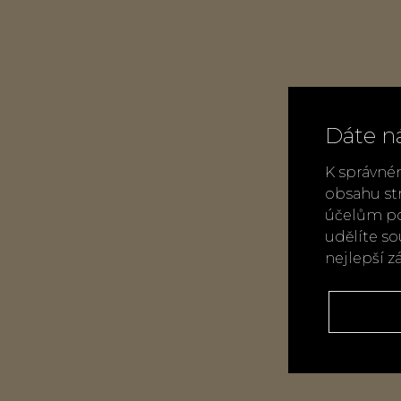
Dáte n
K správné
obsahu st
účelům po
udělíte s
nejlepší z