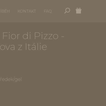
ŘÍBĚH
KONTAKT
FAQ
Fior di Pizzo -
a z Itálie
tředek/gel