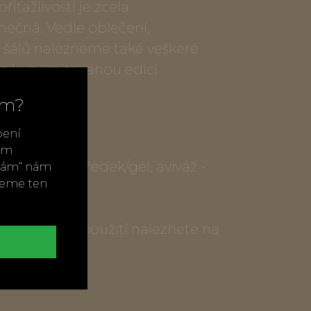
přitažlivosti je zcela
nečná. Vedle oblečení,
 šálů nalezneme také veškeré
ilu a limitovanou edici
.
ím?
bení
vým
tý prací prostředek/gel, aviváž -
ímám“ nám
neme ten
a návod na použití naleznete na
t