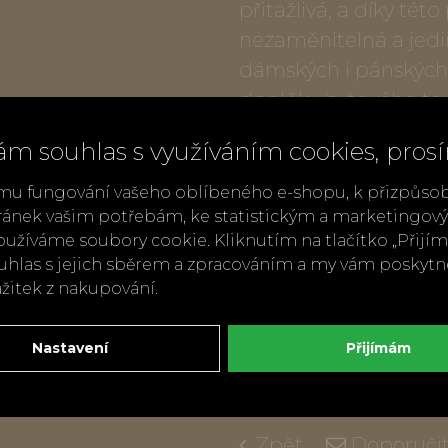
přitažlivá, a díky této 
nezaměnitelná a jedi
dámských i pánských
doplňky bytového text
prostředků na textílie
ám souhlas s využíváním cookies, pros
Popis produktu:
mu fungování vašeho oblíbeného e-shopu, k přizpůso
ránek vašim potřebám, ke statistickým a marketingo
Sprej na textílie, teku
užíváme soubory cookie. Kliknutím na tlačítko „Přij
ouhlas s jejich sběrem a zpracováním a my vám poskyt
250 ml
ážitek z nakupování.
Až 25 praní
Podrobné dávkování 
Nastavení
Přijímám
etiketě výrobku.
Vyrobeno v Itálii
Zpět
Doporuči