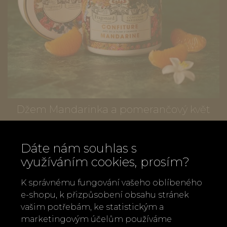
Džem Mandarinka a pomerančový květ
440 Kč
Dáte nám souhlas s
využíváním cookies, prosím?
K správnému fungování vašeho oblíbeného
e-shopu, k přizpůsobení obsahu stránek
vašim potřebám, ke statistickým a
marketingovým účelům používáme