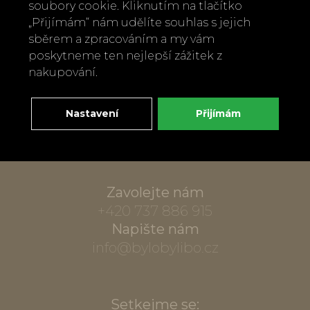
soubory cookie. Kliknutím na tlačítko
„Přijímám“ nám udělíte souhlas s jejich
sběrem a zpracováním a my vám
poskytneme ten nejlepší zážitek z
nakupování.
Nastavení
Přijímám
Zavolejte nám
+420 737 886 915
Napište nám
info@bylobylibo.cz
Setkejme se: