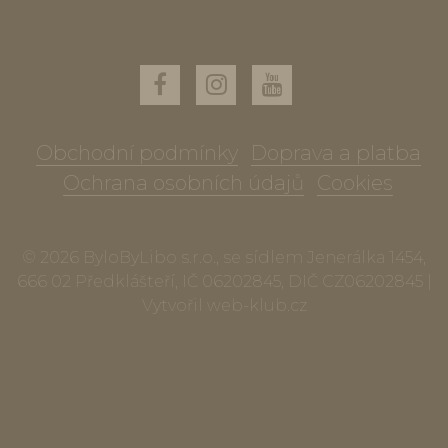
Obchodní podmínky
Doprava a platba
Ochrana osobních údajů
Cookies
© 2026 ByloByLibo s.r.o., se sídlem Jenerálka 1454,
666 02 Předklášteří, IČ 06202845, DIČ CZ06202845 |
Vytvořil
web-klub.cz