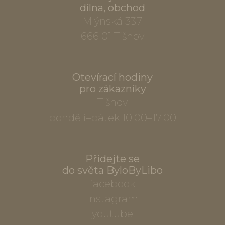
dílna, obchod
Mlýnská 337
666 01 Tišnov
Otevírací hodiny
pro zákazníky
Tišnov
pondělí–pátek 10.00–17.00
Přidejte se
do světa ByloByLibo
facebook
instagram
youtube