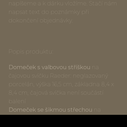
napíšeme a k dárku vložíme. Stačí nám
napsat text do poznámky při
dokončení objednávky.
Popis produktu:
Domeček s valbovou stříškou
na
čajovou svíčku Raeder: neglazovaný
porcelán, výška 16,5 cm, základna 8,4 x
8,4 cm, čajová svíčka není součástí
balení
Domeček se šikmou střechou
na
čajovou svíčku Raeder: neglazovaný
porcelán, výška 20 cm, základna 7,5 x