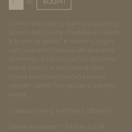
ks
KOUPIT
Domov prosvícený, domov provoněný,
domov plný života! Chystáte se někam,
kde vám je dobře? K někomu, s kým
vám je dobře? Dárkový set se dvěma
domečky na čajovou svíčku zpříjemní
každé útulno! A meruňková vůně
mýdla s motivem ptáčků provoní
nejeden šatník! Tak vyražte a udělějte
radost:-)
S láskou balený, květinami zdobený.
Dárek se vzkazem? Rádi jej ručně