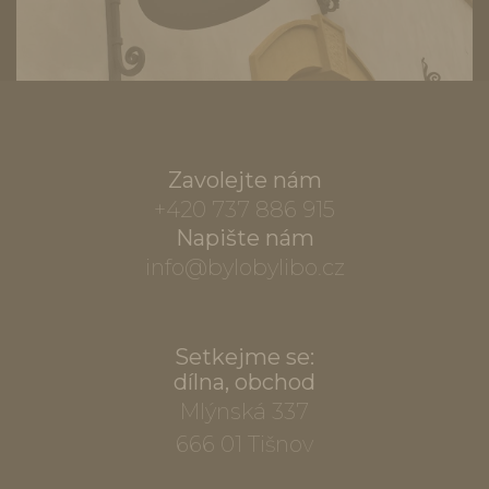
Zavolejte nám
+420 737 886 915
Napište nám
info@bylobylibo.cz
Setkejme se:
dílna, obchod
Mlýnská 337
666 01 Tišnov