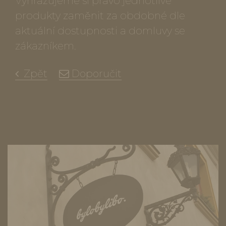
Vyhrazujeme si právo jednotlivé
produkty zaměnit za obdobné dle
aktuální dostupnosti a domluvy se
zákazníkem.
Zpět
Doporučit