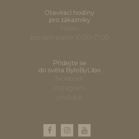
Otevírací hodiny
pro zákazníky
Tišnov
pondělí–pátek 10.00–17.00
Přidejte se
do světa ByloByLibo
facebook
instagram
youtube