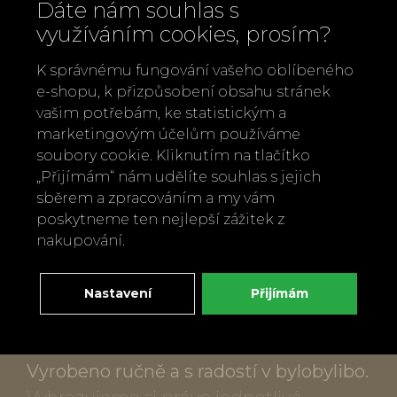
Dáte nám souhlas s
7,5 cm, čajová svíčka není součástí
využíváním cookies, prosím?
balení
K správnému fungování vašeho oblíbeného
Mýdlo Strom života:
225 g, průměr 12
e-shopu, k přizpůsobení obsahu stránek
cm, vůně meruňkového květu, vhodné
vašim potřebám, ke statistickým a
k zavěšení, ručně lisované a balené v
marketingovým účelům používáme
soubory cookie. Kliknutím na tlačítko
Portugalsku, obsahuje bambucké
„Přijímám“ nám udělíte souhlas s jejich
máslo, glycerin, 100% rostlinné báze,
sběrem a zpracováním a my vám
parfém vyrobený v Evropě
poskytneme ten nejlepší zážitek z
Pevný kraftový papír s pvc víkem 40 x
nakupování.
30 x 11,5 cm, dřevitá vata
Dekorace sušenými sezónními
Nastavení
Přijímám
květinami a stuhami, každý dárkový set
je originál
Vyrobeno ručně a s radostí v bylobylibo.