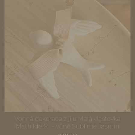
Vonná dekorace z jílu Malá vlaštovka
Mathilde M. – vůně Sublime Jasmin