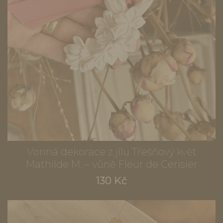
Vonná dekorace z jílu Třešňový květ
Mathilde M. – vůně Fleur de Cerisier
130 Kč