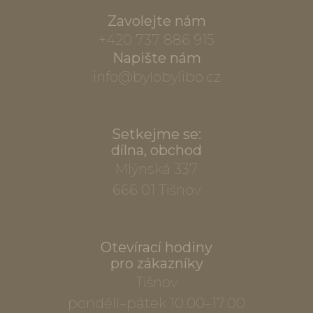
Zavolejte nám
+420 737 886 915
Napište nám
info@bylobylibo.cz
Setkejme se:
dílna, obchod
Mlýnská 337
666 01 Tišnov
Otevírací hodiny
pro zákazníky
Tišnov
pondělí–pátek 10.00–17.00