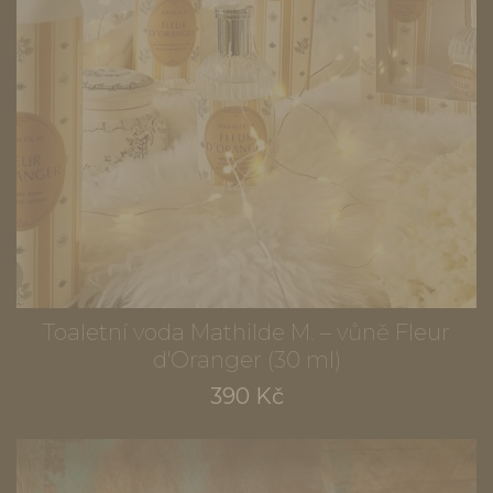
Toaletní voda Mathilde M. – vůně Fleur
d'Oranger (30 ml)
390 Kč