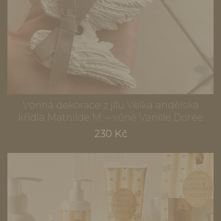
Vonná dekorace z jílu Velká andělská
křídla Mathilde M. – vůně Vanille Dorée
230 Kč