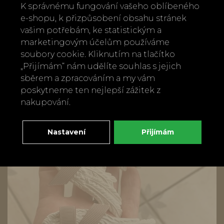
K správnému fungování vašeho oblíbeného
e-shopu, k přizpůsobení obsahu stránek
vašim potřebám, ke statistickým a
marketingovým účelům používáme
soubory cookie. Kliknutím na tlačítko
Vonná dekorace z jílu Vyšívané srdíčko
„Přijímám“ nám udělíte souhlas s jejich
Mathilde M. – vůně Fleur de Coton
sběrem a zpracováním a my vám
230 Kč
poskytneme ten nejlepší zážitek z
nakupování.
Nastavení
Přijímám