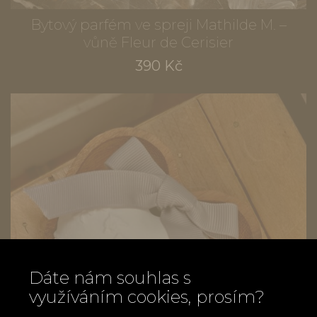
Bytový parfém ve spreji Mathilde M. –
vůně Fleur de Cerisier
390 Kč
Dáte nám souhlas s
využíváním cookies, prosím?