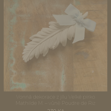
Vonná dekorace z jílu Velké pírko
Mathilde M. – vůně Poudre de Riz