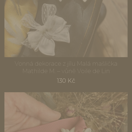
Vonná dekorace z jílu Malá mašlička
Mathilde M. – vůně Voile de Lin
130 Kč