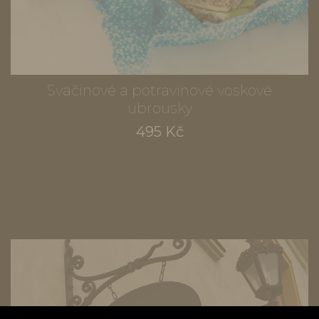
Svačinové a potravinové voskové
ubrousky
495 Kč