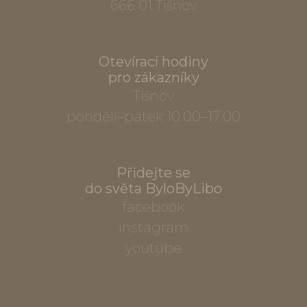
666 01 Tišnov
Otevírací hodiny
pro zákazníky
Tišnov
pondělí–pátek 10.00–17.00
Přidejte se
do světa ByloByLibo
facebook
instagram
youtube