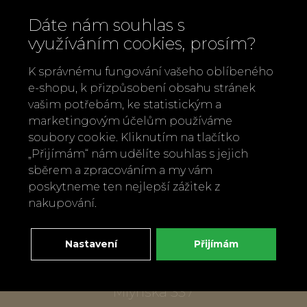
Dáte nám souhlas s
využíváním cookies, prosím?
K správnému fungování vašeho oblíbeného
e-shopu, k přizpůsobení obsahu stránek
vašim potřebám, ke statistickým a
marketingovým účelům používáme
soubory cookie. Kliknutím na tlačítko
Zavolejte nám
„Přijímám“ nám udělíte souhlas s jejich
+420 737 886 915
sběrem a zpracováním a my vám
Napište nám
poskytneme ten nejlepší zážitek z
info@bylobylibo.cz
nakupování.
Nastavení
Přijímám
Setkejme se:
dílna, obchod
Mlýnská 337