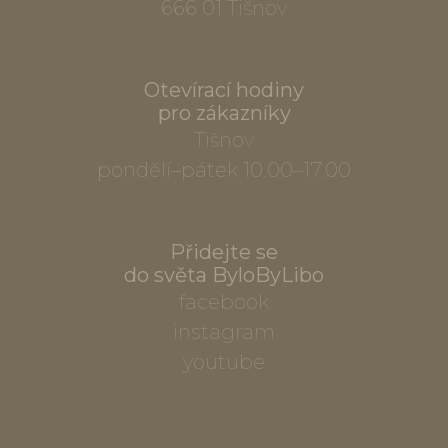
666 01 Tišnov
Otevírací hodiny
pro zákazníky
Tišnov
pondělí–pátek 10.00–17.00
Přidejte se
do světa ByloByLibo
facebook
instagram
youtube