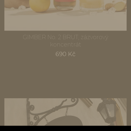
GIMBER No. 2 BRUT, zázvorový
koncentrát
690 Kč