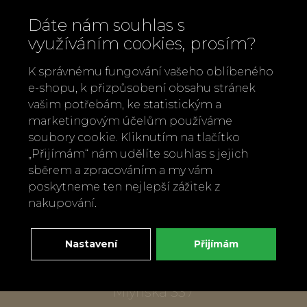
Dáte nám souhlas s
využíváním cookies, prosím?
K správnému fungování vašeho oblíbeného
e-shopu, k přizpůsobení obsahu stránek
vašim potřebám, ke statistickým a
marketingovým účelům používáme
soubory cookie. Kliknutím na tlačítko
Zavolejte nám
„Přijímám“ nám udělíte souhlas s jejich
+420 737 886 915
sběrem a zpracováním a my vám
Napište nám
poskytneme ten nejlepší zážitek z
info@bylobylibo.cz
nakupování.
Nastavení
Přijímám
Setkejme se:
dílna, obchod
Mlýnská 337