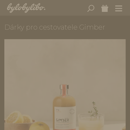
Dárky pro cestovatele Gimber