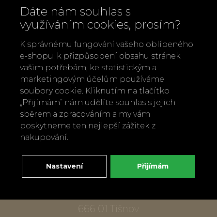
Dáte nám souhlas s
využíváním cookies, prosím?
K správnému fungování vašeho oblíbeného
e-shopu, k přizpůsobení obsahu stránek
vašim potřebám, ke statistickým a
marketingovým účelům používáme
Zavolejte nám
soubory cookie. Kliknutím na tlačítko
„Přijímám“ nám udělíte souhlas s jejich
+420 737 886 915
sběrem a zpracováním a my vám
Napište nám
poskytneme ten nejlepší zážitek z
info@bylobylibo.cz
nakupování.
Nastavení
Přijímám
Setkejme se:
dílna, obchod
Mlýnská 337
666 01 Tišnov