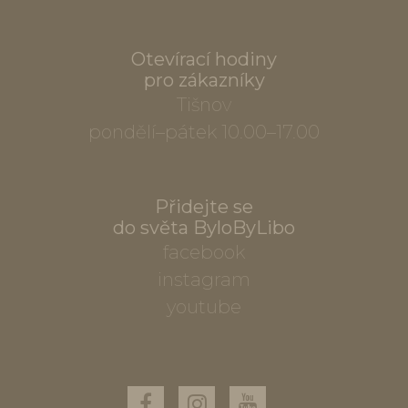
Otevírací hodiny
pro zákazníky
Tišnov
pondělí–pátek 10.00–17.00
Přidejte se
do světa ByloByLibo
facebook
instagram
youtube