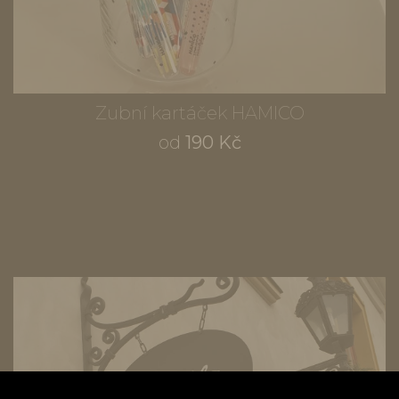
Zubní kartáček HAMICO
od
190 Kč