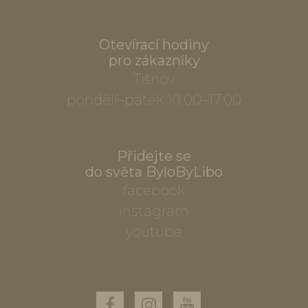
Otevírací hodiny
pro zákazníky
Tišnov
pondělí–pátek 10.00–17.00
Přidejte se
do světa ByloByLibo
facebook
instagram
youtube