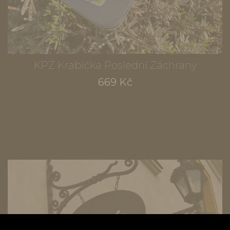
KPZ Krabička Poslední Záchrany
669 Kč