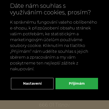
Dáte nám souhlas s
využíváním cookies, prosím?
K správnému fungování vašeho oblíbeného
e-shopu, k přizpůsobení obsahu stránek
vašim potřebám, ke statistickým a
marketingovým účelům používáme
Zavolejte nám
soubory cookie. Kliknutím na tlačítko
„Přijímám“ nám udělíte souhlas s jejich
+420 737 886 915
sběrem a zpracováním a my vám
Napište nám
poskytneme ten nejlepší zážitek z
info@bylobylibo.cz
nakupování.
Nastavení
Přijímám
Setkejme se:
dílna, obchod
Mlýnská 337
666 01 Tišnov