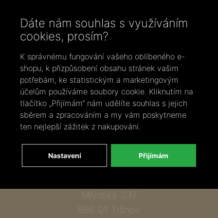
Dáte nám souhlas s využíváním
cookies, prosím?
K správnému fungování vašeho oblíbeného e-
shopu, k přizpůsobení obsahu stránek vašim
potřebám, ke statistickým a marketingovým
Zavolejte nám
účelům používáme soubory cookie. Kliknutím na
tlačítko „Přijímám“ nám udělíte souhlas s jejich
+420 737 886 915
sběrem a zpracováním a my vám poskytneme
Napište nám
ten nejlepší zážitek z nakupování.
info@bylobylibo.cz
Nastavení
Přijímám
Setkejme se:
dílna, obchod
Mlýnská 337
666 01 Tišnov