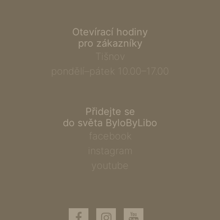
Otevírací hodiny
pro zákazníky
Tišnov
pondělí–pátek 10.00–17.00
Přidejte se
do světa ByloByLibo
facebook
instagram
youtube