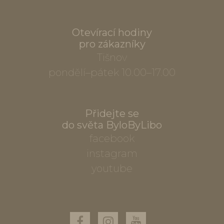
Otevírací hodiny
pro zákazníky
Tišnov
pondělí–pátek 10.00–17.00
Přidejte se
do světa ByloByLibo
facebook
instagram
youtube