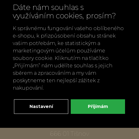
Dáte nám souhlas s
využíváním cookies, prosím?
K správnému fungování vašeho oblíbeného
e-shopu, k přizpůsobení obsahu stránek
vašim potřebám, ke statistickým a
marketingovým účelům používáme
Zavolejte nám
soubory cookie. Kliknutím na tlačítko
„Přijímám“ nám udělíte souhlas s jejich
+420 737 886 915
sběrem a zpracováním a my vám
Napište nám
poskytneme ten nejlepší zážitek z
info@bylobylibo.cz
nakupování.
Nastavení
Přijímám
Setkejme se:
dílna, obchod
Mlýnská 337
666 01 Tišnov