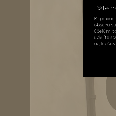
Dáte n
K správné
obsahu st
účelům po
udělíte s
nejlepší z