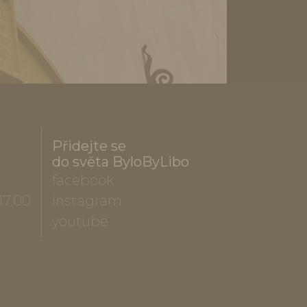
Přidejte se
do světa ByloByLibo
facebook
17.00
instagram
youtube