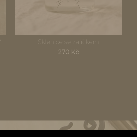
W
Sklenice se zajíčkem
270 Kč