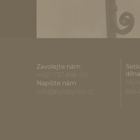
Zavolejte nám
Setk
díln
+420 737 886 915
Mlýn
Napište nám
info@bylobylibo.cz
666 