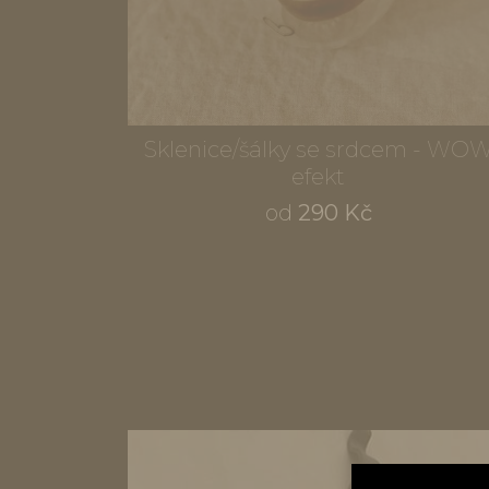
Sklenice/šálky se srdcem - WO
efekt
od
290 Kč