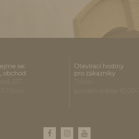
ejme se:
Otevírací hodiny
a, obchod
pro zákazníky
ská 337
Tišnov
01 Tišnov
pondělí–pátek 10.00–