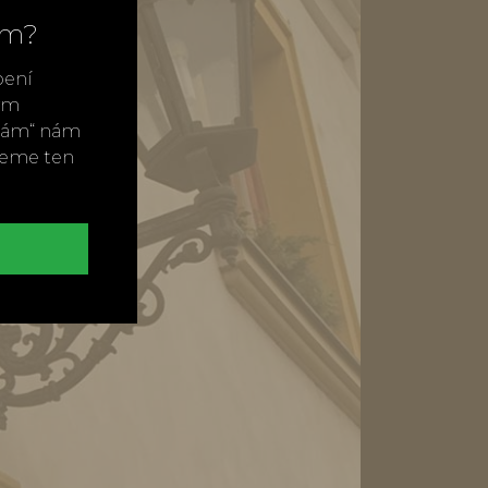
ím?
bení
vým
ímám“ nám
neme ten