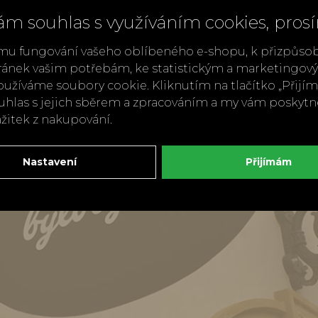
ám souhlas s využíváním cookies, pros
mu fungování vašeho oblíbeného e-shopu, k přizpůso
ránek vašim potřebám, ke statistickým a marketingo
užíváme soubory cookie. Kliknutím na tlačítko „Přij
ouhlas s jejich sběrem a zpracováním a my vám poskyt
ážitek z nakupování.
Nastavení
Přijímám