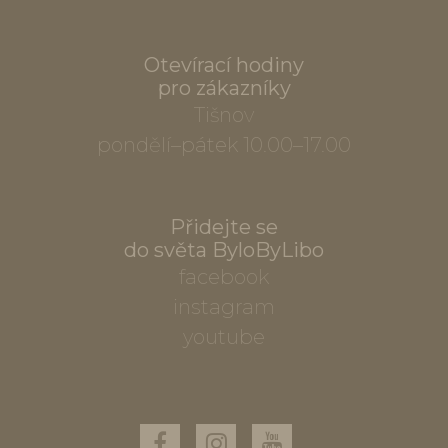
Otevírací hodiny
pro zákazníky
Tišnov
pondělí–pátek 10.00–17.00
Přidejte se
do světa ByloByLibo
facebook
instagram
youtube