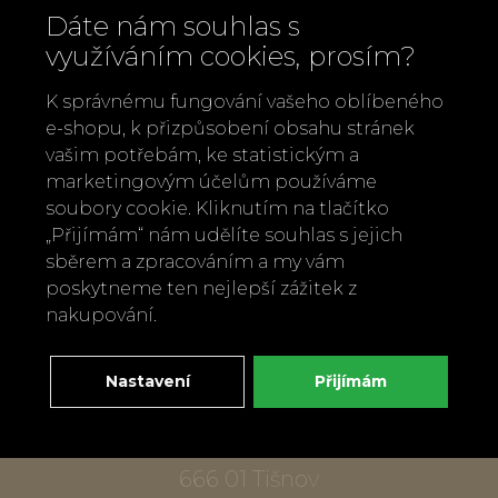
Dáte nám souhlas s
využíváním cookies, prosím?
K správnému fungování vašeho oblíbeného
e-shopu, k přizpůsobení obsahu stránek
vašim potřebám, ke statistickým a
marketingovým účelům používáme
Zavolejte nám
soubory cookie. Kliknutím na tlačítko
„Přijímám“ nám udělíte souhlas s jejich
+420 737 886 915
sběrem a zpracováním a my vám
Napište nám
poskytneme ten nejlepší zážitek z
info@bylobylibo.cz
nakupování.
Nastavení
Přijímám
Setkejme se:
dílna, obchod
Mlýnská 337
666 01 Tišnov