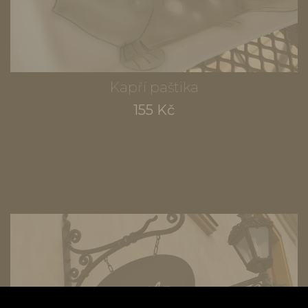
Kapří paštika
155 Kč