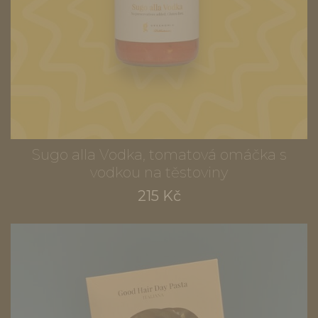
Sugo alla Vodka, tomatová omáčka s
vodkou na těstoviny
215 Kč