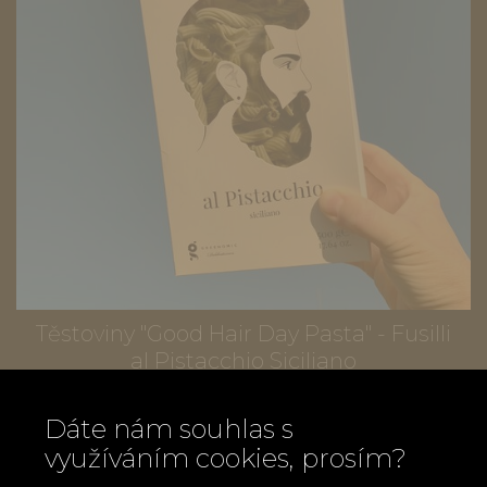
Těstoviny "Good Hair Day Pasta" - Fusilli
al Pistacchio Siciliano
270 Kč
Dáte nám souhlas s
využíváním cookies, prosím?