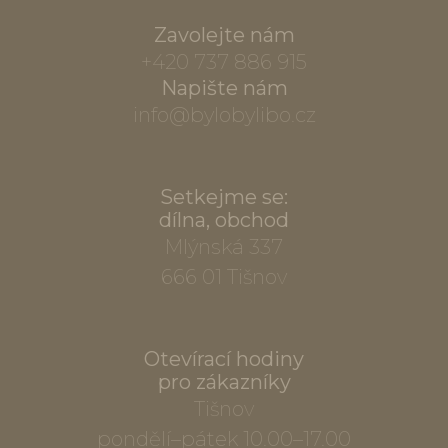
Zavolejte nám
+420 737 886 915
Napište nám
info@bylobylibo.cz
Setkejme se:
dílna, obchod
Mlýnská 337
666 01 Tišnov
Otevírací hodiny
pro zákazníky
Tišnov
pondělí–pátek 10.00–17.00