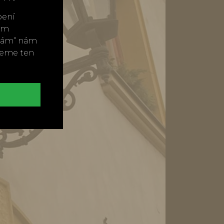
bení
vým
ímám“ nám
neme ten