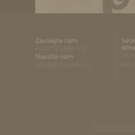
Zavolejte nám
Setk
díln
+420 737 886 915
Mlýn
Napište nám
info@bylobylibo.cz
666 
Obchodní po