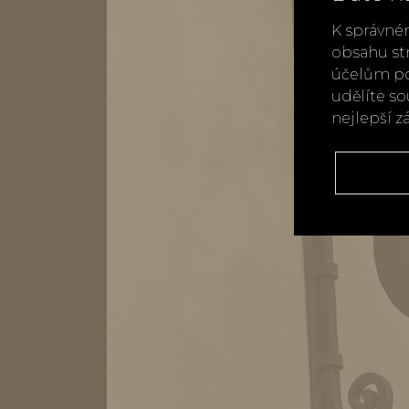
K správné
obsahu st
účelům po
udělíte s
nejlepší z