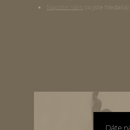
Napište nám
co jste hledal(a
Dáte n