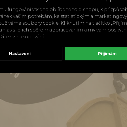
mu fungování vašeho oblíbeného e-shopu, k přizpůso
ránek vašim potřebám, ke statistickým a marketingo
užíváme soubory cookie. Kliknutím na tlačítko „Přij
ouhlas s jejich sběrem a zpracováním a my vám poskyt
ážitek z nakupování.
Nastavení
Přijímám