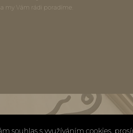
) a my Vám rádi poradíme.
ám souhlas s využíváním cookies, pros