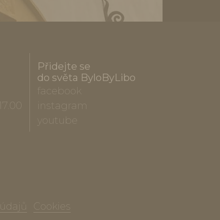
Přidejte se
do světa ByloByLibo
facebook
17.00
instagram
youtube
 údajů
Cookies