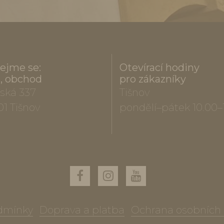
ejme se:
Otevírací hodiny
a, obchod
pro zákazníky
ská 337
Tišnov
01 Tišnov
pondělí–pátek 10.00–
dmínky
Doprava a platba
Ochrana osobních