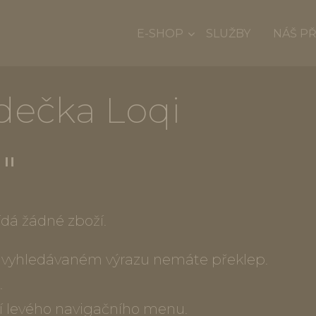
E-SHOP
SLUŽBY
NÁŠ P
dečka Loqi
""
dá žádné zboží.
ve vyhledávaném výrazu nemáte překlep.
.
í levého navigačního menu.