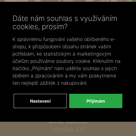
Dáte nám souhlas s využíváním
cookies, prosím?
K správnému fungování vašeho oblíbeného e-
shopu, k přizpůsobení obsahu stránek vašim
potřebám, ke statistickým a marketingovým
účelům používáme soubory cookie. Kliknutím na
Zavolejte nám
tlačítko „Přijímám“ nám udělíte souhlas s jejich
+420 737 886 915
sběrem a zpracováním a my vám poskytneme
Napište nám
ten nejlepší zážitek z nakupování.
info@bylobylibo.cz
Nastavení
Přijímám
Setkejme se:
dílna, obchod
Mlýnská 337