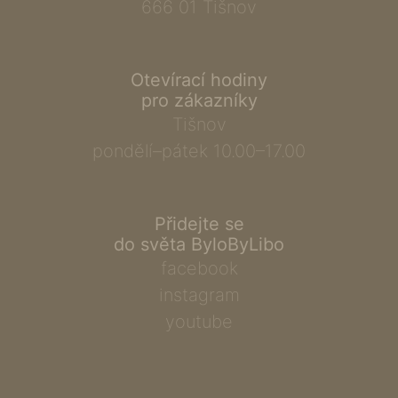
666 01 Tišnov
Otevírací hodiny
pro zákazníky
Tišnov
pondělí–pátek 10.00–17.00
Přidejte se
do světa ByloByLibo
facebook
instagram
youtube