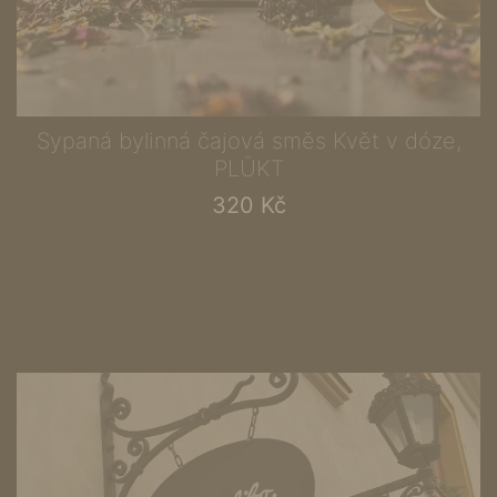
Sypaná bylinná čajová směs Květ v dóze,
PLŪKT
320 Kč