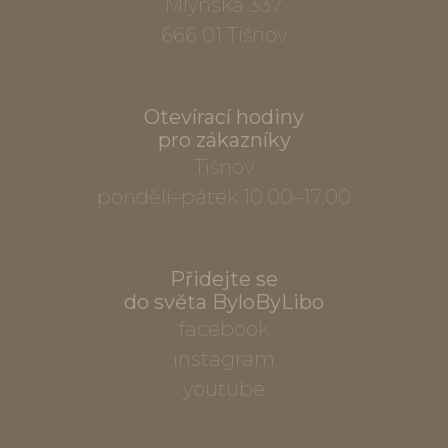
Mlýnská 337
666 01 Tišnov
Otevírací hodiny
pro zákazníky
Tišnov
pondělí–pátek 10.00–17.00
Přidejte se
do světa ByloByLibo
facebook
instagram
youtube