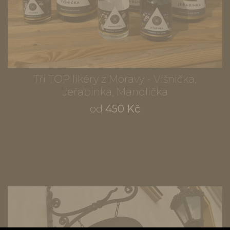
Tři TOP likéry z Moravy - Višnička,
Jeřabinka, Mandlička
od
450 Kč