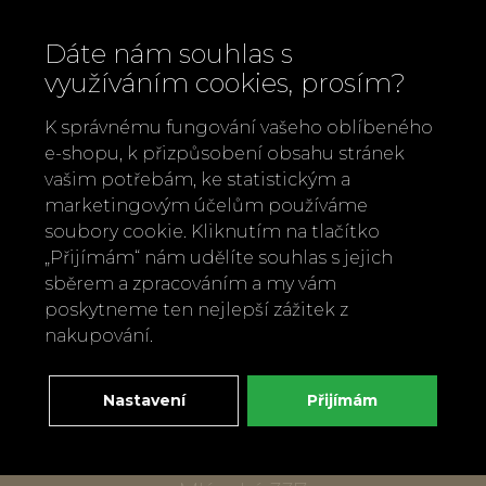
Dáte nám souhlas s
využíváním cookies, prosím?
K správnému fungování vašeho oblíbeného
e-shopu, k přizpůsobení obsahu stránek
vašim potřebám, ke statistickým a
marketingovým účelům používáme
soubory cookie. Kliknutím na tlačítko
„Přijímám“ nám udělíte souhlas s jejich
Zavolejte nám
sběrem a zpracováním a my vám
+420 737 886 915
poskytneme ten nejlepší zážitek z
Napište nám
nakupování.
info@bylobylibo.cz
Nastavení
Přijímám
Setkejme se:
dílna, obchod