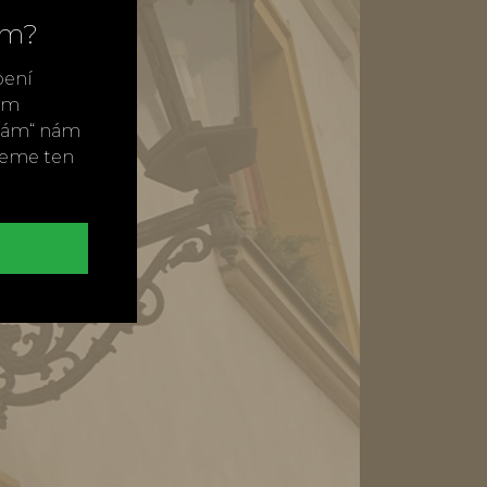
ím?
bení
vým
ímám“ nám
neme ten