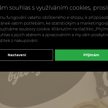
ám souhlas s využíváním cookies, pros
mu fungování vašeho oblíbeného e-shopu, k přizpůso
ránek vašim potřebám, ke statistickým a marketingo
užíváme soubory cookie. Kliknutím na tlačítko „Přij
ouhlas s jejich sběrem a zpracováním a my vám poskyt
ážitek z nakupování.
Nastavení
Přijímám