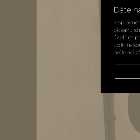
Dáte n
K správné
obsahu st
účelům po
udělíte s
nejlepší z