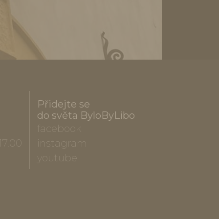
Přidejte se
do světa ByloByLibo
facebook
17.00
instagram
youtube