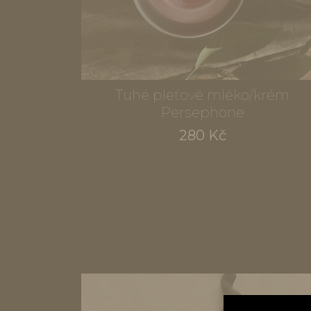
Tuhé pleťové mléko/krém
Persephone
280 Kč