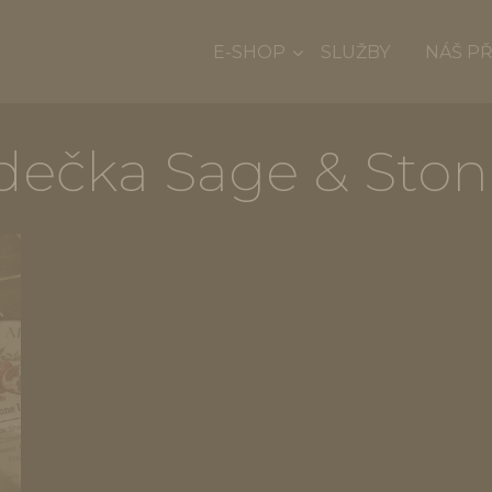
E-SHOP
SLUŽBY
NÁŠ P
dečka Sage & Sto