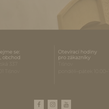
ejme se:
Otevírací hodiny
a, obchod
pro zákazníky
ská 337
Tišnov
01 Tišnov
pondělí–pátek 10.00–