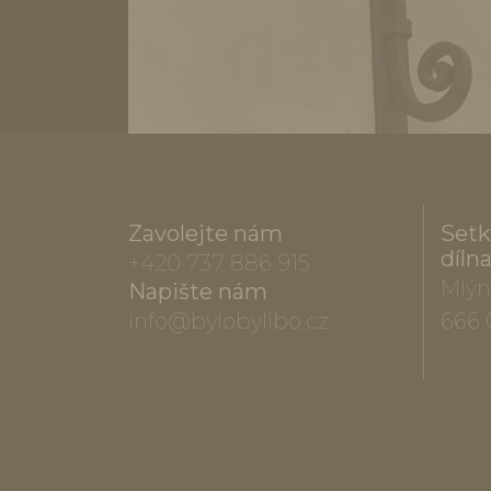
Zavolejte nám
Setk
díln
+420 737 886 915
Mlýn
Napište nám
info@bylobylibo.cz
666 