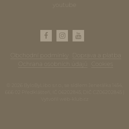
youtube
Obchodní podmínky
Doprava a platba
Ochrana osobních údajů
Cookies
© 2026 ByloByLibo s.r.o., se sídlem Jenerálka 1454,
666 02 Předklášteří, IČ 06202845, DIČ CZ06202845 |
Vytvořil
web-klub.cz