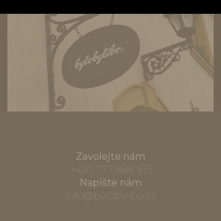
Zavolejte nám
+420 737 886 915
Napište nám
info@bylobylibo.cz