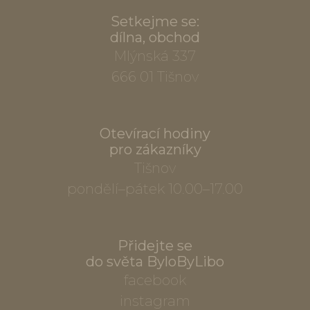
Setkejme se:
dílna, obchod
Mlýnská 337
666 01 Tišnov
Otevírací hodiny
pro zákazníky
Tišnov
pondělí–pátek 10.00–17.00
Přidejte se
do světa ByloByLibo
facebook
instagram