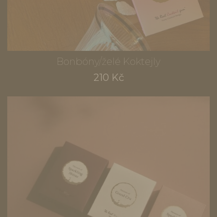
Bonbóny/želé Koktejly
210 Kč