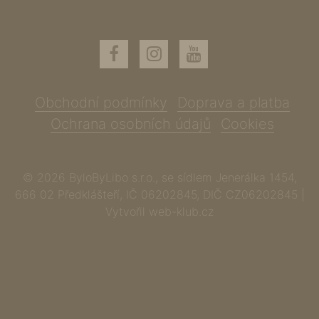
Obchodní podmínky
Doprava a platba
Ochrana osobních údajů
Cookies
© 2026 ByloByLibo s.r.o., se sídlem Jenerálka 1454,
666 02 Předklášteří, IČ 06202845, DIČ CZ06202845 |
Vytvořil
web-klub.cz