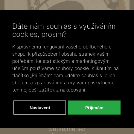
Dáte nám souhlas s využíváním
cookies, prosím?
K správnému fungování vašeho oblíbeného e-
shopu, k přizpůsobení obsahu stránek vašim
potřebám, ke statistickým a marketingovým
účelům používáme soubory cookie. Kliknutím na
tlačítko „Přijímám“ nám udělíte souhlas s jejich
Zavolejte nám
sběrem a zpracováním a my vám poskytneme
+420 737 886 915
ten nejlepší zážitek z nakupování.
Napište nám
info@bylobylibo.cz
Nastavení
Přijímám
Setkejme se: