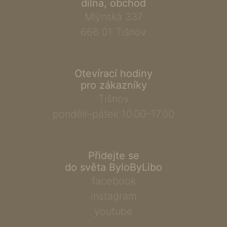
dílna, obchod
Mlýnská 337
666 01 Tišnov
Otevírací hodiny
pro zákazníky
Tišnov
pondělí–pátek 10.00–17.00
Přidejte se
do světa ByloByLibo
facebook
instagram
youtube