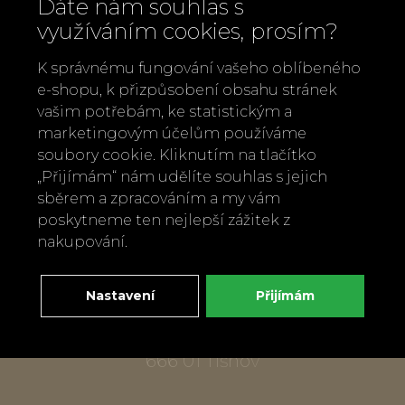
Dáte nám souhlas s
využíváním cookies, prosím?
K správnému fungování vašeho oblíbeného
e-shopu, k přizpůsobení obsahu stránek
vašim potřebám, ke statistickým a
marketingovým účelům používáme
Zavolejte nám
soubory cookie. Kliknutím na tlačítko
+420 737 886 915
„Přijímám“ nám udělíte souhlas s jejich
Napište nám
sběrem a zpracováním a my vám
info@bylobylibo.cz
poskytneme ten nejlepší zážitek z
nakupování.
Setkejme se:
Nastavení
Přijímám
dílna, obchod
Mlýnská 337
666 01 Tišnov