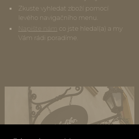
Zkuste vyhledat zboží pomocí
levého navigačního menu.
Napište nám
co jste hledal(a) a my
Vám rádi poradíme.