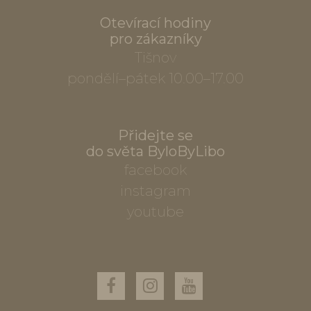
Otevírací hodiny
pro zákazníky
Tišnov
pondělí–pátek 10.00–17.00
Přidejte se
do světa ByloByLibo
facebook
instagram
youtube