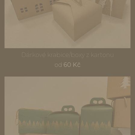
Dárkové krabice/boxy z kartonu
od
60 Kč