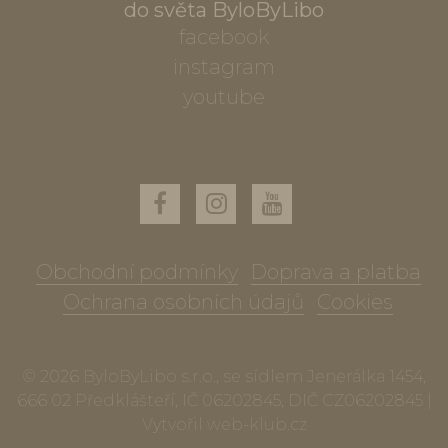
do světa ByloByLibo
facebook
instagram
youtube
Obchodní podmínky
Doprava a platba
Ochrana osobních údajů
Cookies
© 2026 ByloByLibo s.r.o., se sídlem Jenerálka 1454,
666 02 Předklášteří, IČ 06202845, DIČ CZ06202845 |
Vytvořil
web-klub.cz