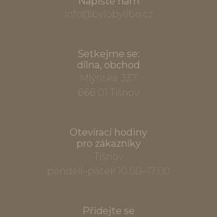
Napište nám
info@bylobylibo.cz
Setkejme se:
dílna, obchod
Mlýnská 337
666 01 Tišnov
Otevírací hodiny
pro zákazníky
Tišnov
pondělí–pátek 10.00–17.00
Přidejte se