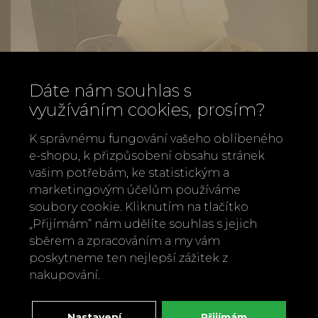
Dáte nám souhlas s
využíváním cookies, prosím?
K správnému fungování vašeho oblíbeného
e-shopu, k přizpůsobení obsahu stránek
vašim potřebám, ke statistickým a
marketingovým účelům používáme
soubory cookie. Kliknutím na tlačítko
Vánoční dárkové krabice/boxy, zlaté a
„Přijímám“ nám udělíte souhlas s jejich
černé variace
sběrem a zpracováním a my vám
poskytneme ten nejlepší zážitek z
od
80 Kč
nakupování.
Nastavení
Přijímám