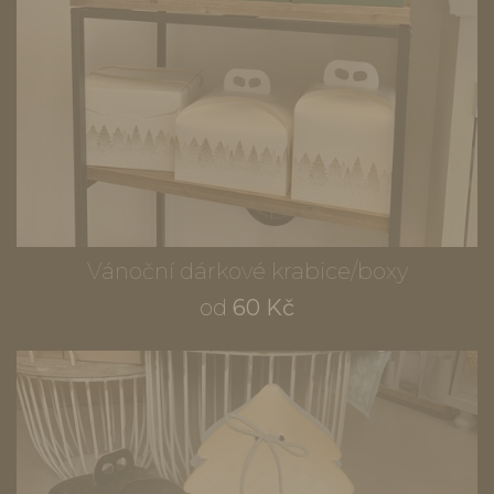
Vánoční dárkové krabice/boxy
od
60 Kč