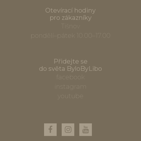
Otevírací hodiny
pro zákazníky
Tišnov
pondělí–pátek 10.00–17.00
Přidejte se
do světa ByloByLibo
facebook
instagram
youtube