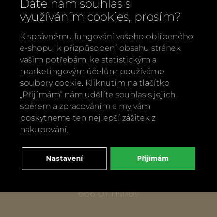
Dáte nám souhlas s
využíváním cookies, prosím?
K správnému fungování vašeho oblíbeného
e-shopu, k přizpůsobení obsahu stránek
vašim potřebám, ke statistickým a
marketingovým účelům používáme
Zavolejte nám
soubory cookie. Kliknutím na tlačítko
+420 737 886 915
„Přijímám“ nám udělíte souhlas s jejich
Napište nám
sběrem a zpracováním a my vám
info@bylobylibo.cz
poskytneme ten nejlepší zážitek z
nakupování.
Setkejme se:
Nastavení
Přijímám
dílna, obchod
Mlýnská 337
666 01 Tišnov