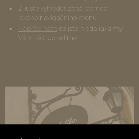
Zkuste vyhledat zboží pomocí
levého navigačního menu.
Napište nám
co jste hledal(a) a my
Vám rádi poradíme.