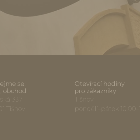
ejme se:
Otevírací hodiny
a, obchod
pro zákazníky
ská 337
Tišnov
01 Tišnov
pondělí–pátek 10.00–