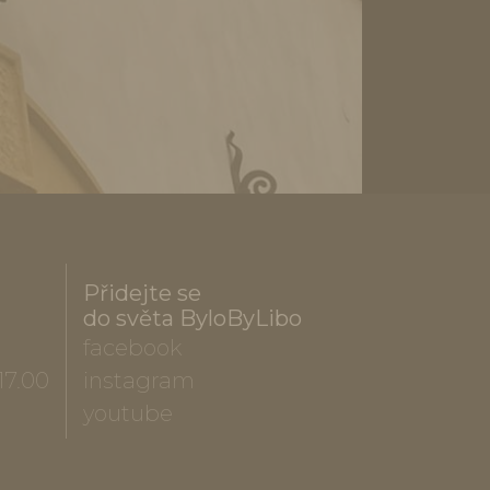
Přidejte se
do světa ByloByLibo
facebook
17.00
instagram
youtube