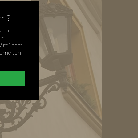
ím?
bení
vým
ímám“ nám
neme ten