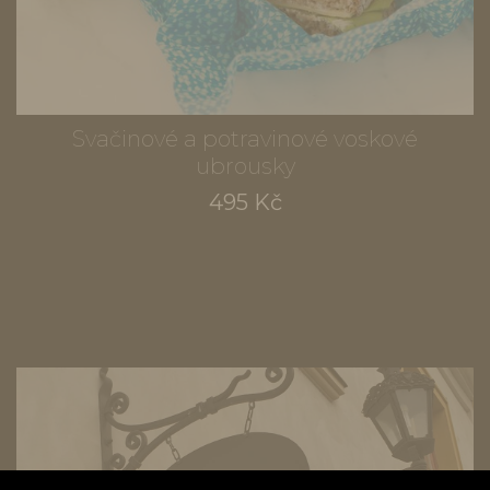
Svačinové a potravinové voskové
ubrousky
495 Kč