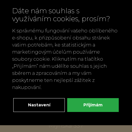
Dáte nám souhlas s
využíváním cookies, prosím?
K správnému fungování vašeho oblíbeného
e-shopu, k přizpůsobení obsahu stránek
vašim potřebám, ke statistickým a
marketingovým účelům používáme
soubory cookie. Kliknutím na tlačítko
Zavolejte nám
„Přijímám“ nám udělíte souhlas s jejich
+420 737 886 915
sběrem a zpracováním a my vám
Napište nám
poskytneme ten nejlepší zážitek z
info@bylobylibo.cz
nakupování.
Nastavení
Přijímám
Setkejme se:
dílna, obchod
Mlýnská 337