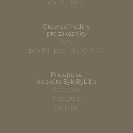
666 01 Tišnov
Otevírací hodiny
pro zákazníky
Tišnov
pondělí–pátek 10.00–17.00
Přidejte se
do světa ByloByLibo
facebook
instagram
youtube