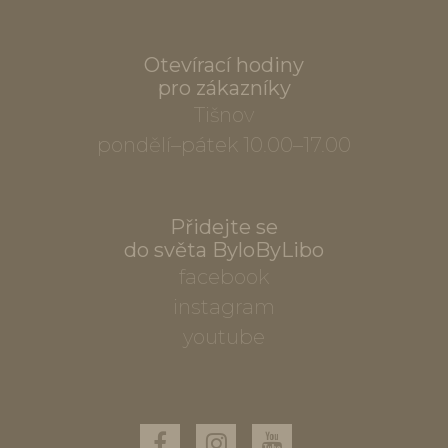
Otevírací hodiny
pro zákazníky
Tišnov
pondělí–pátek 10.00–17.00
Přidejte se
do světa ByloByLibo
facebook
instagram
youtube