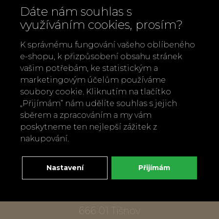
Dáte nám souhlas s
využíváním cookies, prosím?
K správnému fungování vašeho oblíbeného
e-shopu, k přizpůsobení obsahu stránek
vašim potřebám, ke statistickým a
marketingovým účelům používáme
Zavolejte nám
soubory cookie. Kliknutím na tlačítko
„Přijímám“ nám udělíte souhlas s jejich
+420 737 886 915
sběrem a zpracováním a my vám
Napište nám
poskytneme ten nejlepší zážitek z
info@bylobylibo.cz
nakupování.
Nastavení
Přijímám
Setkejme se:
dílna, obchod
Mlýnská 337
666 01 Tišnov