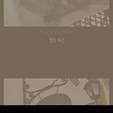
Kapří paštika
155 Kč