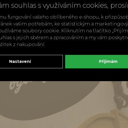
ám souhlas s využíváním cookies, pros
mu fungování vašeho oblíbeného e-shopu, k přizpůso
ránek vašim potřebám, ke statistickým a marketingo
užíváme soubory cookie. Kliknutím na tlačítko „Přij
ouhlas s jejich sběrem a zpracováním a my vám poskyt
ážitek z nakupování.
Nastavení
Přijímám