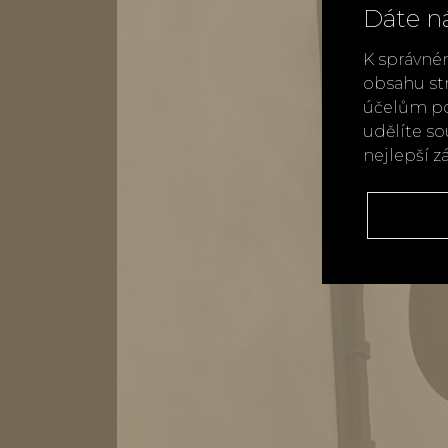
Dáte n
K správné
obsahu st
účelům po
udělíte s
nejlepší z