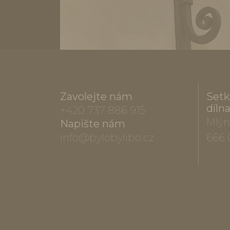
Zavolejte nám
Setk
díln
+420 737 886 915
Mlýn
Napište nám
info@bylobylibo.cz
666 