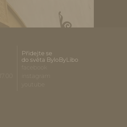
Přidejte se
do světa ByloByLibo
facebook
17.00
instagram
youtube