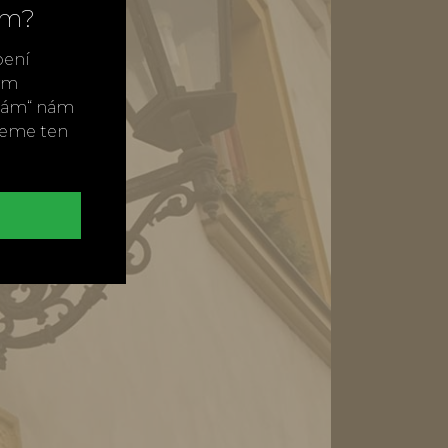
ím?
bení
vým
ímám“ nám
neme ten