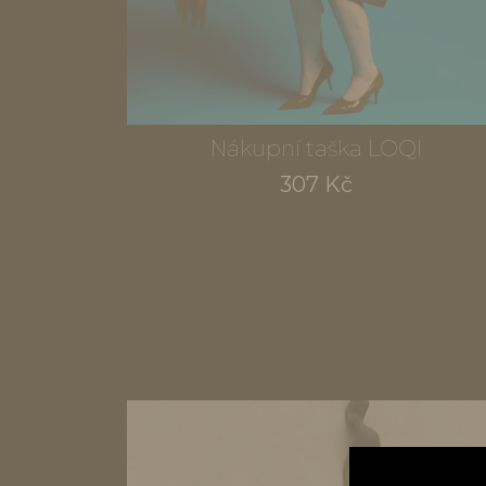
Nákupní taška LOQI
307 Kč