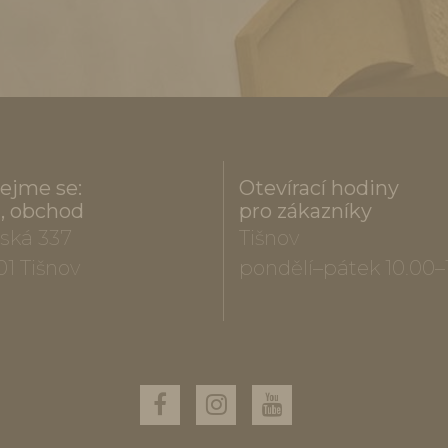
ejme se:
Otevírací hodiny
a, obchod
pro zákazníky
ská 337
Tišnov
01 Tišnov
pondělí–pátek 10.00–