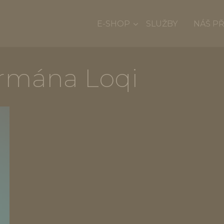
E-SHOP
SLUŽBY
NÁŠ P
urmána Loqi