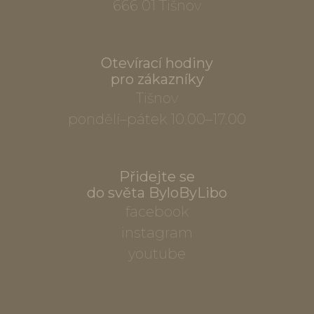
666 01 Tišnov
Otevírací hodiny
pro zákazníky
Tišnov
pondělí–pátek 10.00–17.00
Přidejte se
do světa ByloByLibo
facebook
instagram
youtube