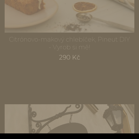
Citrónovo-makový chlebíček, Pineut DIY
- Vyrob si mě!
290 Kč