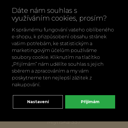
Dáte nám souhlas s
využíváním cookies, prosím?
K správnému fungování vašeho oblíbeného
e-shopu, k přizpůsobení obsahu stránek
vašim potřebám, ke statistickým a
marketingovým účelům používáme
soubory cookie. Kliknutím na tlačítko
Zavolejte nám
„Přijímám“ nám udělíte souhlas s jejich
+420 737 886 915
sběrem a zpracováním a my vám
Napište nám
poskytneme ten nejlepší zážitek z
info@bylobylibo.cz
nakupování.
Nastavení
Přijímám
Setkejme se:
dílna, obchod
Mlýnská 337