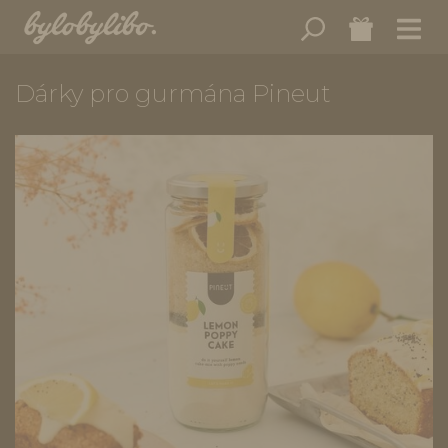
Dárky pro gurmána Pineut