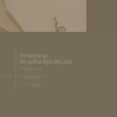
Přidejte se
do světa ByloByLibo
facebook
17.00
instagram
youtube