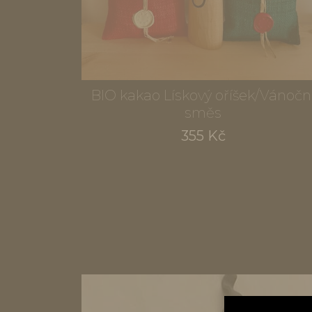
BIO kakao Lískový oříšek/Vánočn
směs
355 Kč