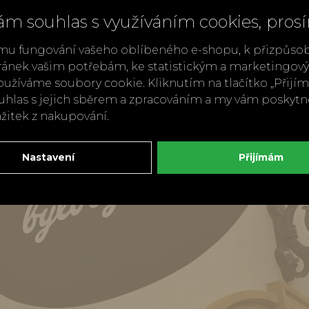
ám souhlas s využíváním cookies, pros
mu fungování vašeho oblíbeného e-shopu, k přizpůso
ránek vašim potřebám, ke statistickým a marketingo
užíváme soubory cookie. Kliknutím na tlačítko „Přij
ouhlas s jejich sběrem a zpracováním a my vám poskyt
ážitek z nakupování.
Nastavení
Přijímám