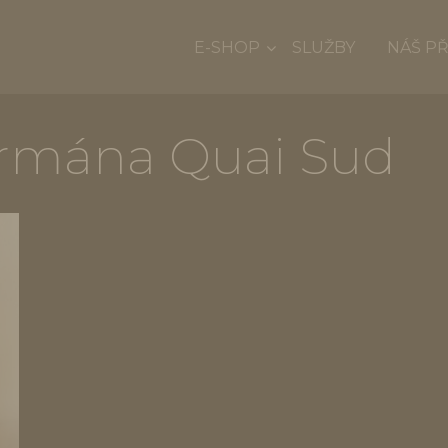
E-SHOP
SLUŽBY
NÁŠ P
urmána Quai Sud