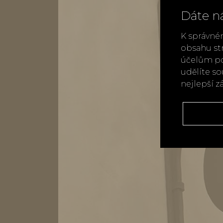
Dáte n
K správné
obsahu st
účelům po
udělíte s
nejlepší z