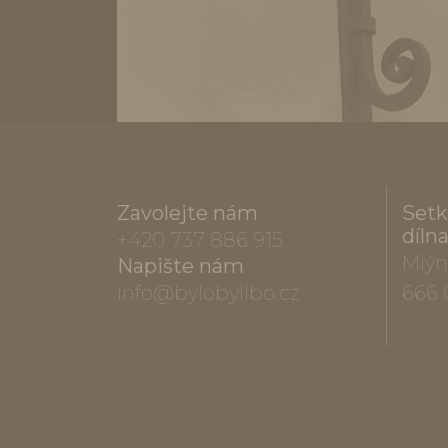
Zavolejte nám
Setk
díln
+420 737 886 915
Mlýn
Napište nám
info@bylobylibo.cz
666 