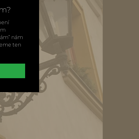
ím?
bení
vým
ímám“ nám
neme ten