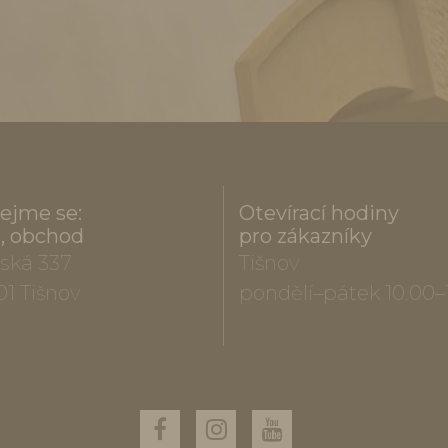
ejme se:
Otevírací hodiny
a, obchod
pro zákazníky
ská 337
Tišnov
01 Tišnov
pondělí–pátek 10.00–