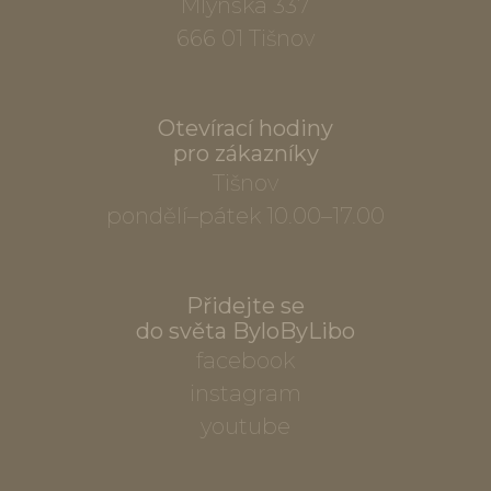
Mlýnská 337
666 01 Tišnov
Otevírací hodiny
pro zákazníky
Tišnov
pondělí–pátek 10.00–17.00
Přidejte se
do světa ByloByLibo
facebook
instagram
youtube