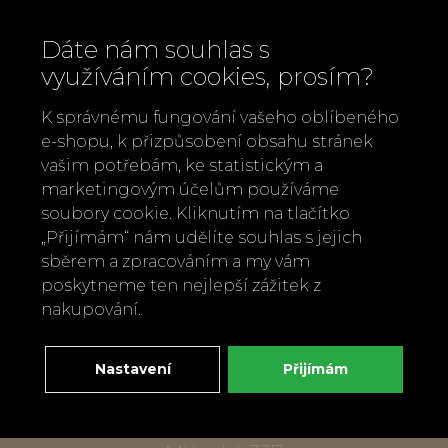
Dáte nám souhlas s
využíváním cookies, prosím?
K správnému fungování vašeho oblíbeného
e-shopu, k přizpůsobení obsahu stránek
vašim potřebám, ke statistickým a
marketingovým účelům používáme
soubory cookie. Kliknutím na tlačítko
„Přijímám“ nám udělíte souhlas s jejich
Zavolejte nám
sběrem a zpracováním a my vám
+420 737 886 915
poskytneme ten nejlepší zážitek z
Napište nám
nakupování.
info@bylobylibo.cz
Nastavení
Přijímám
Setkejme se:
dílna, obchod