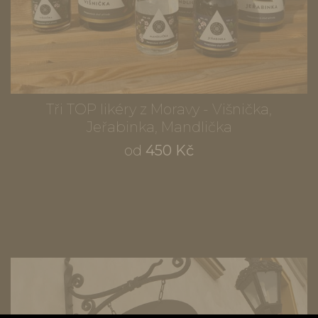
Tři TOP likéry z Moravy - Višnička,
Jeřabinka, Mandlička
od
450 Kč