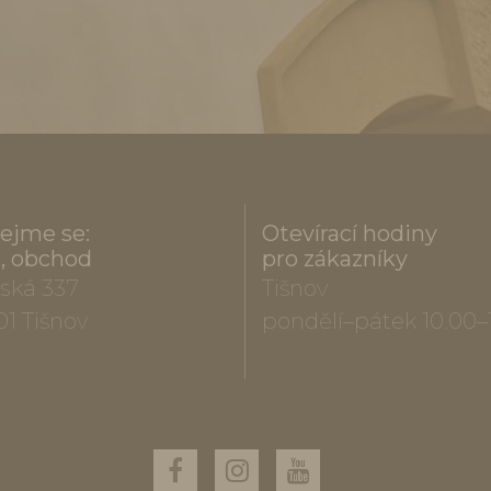
ejme se:
Otevírací hodiny
a, obchod
pro zákazníky
ská 337
Tišnov
01 Tišnov
pondělí–pátek 10.00–