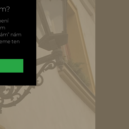
ím?
bení
vým
ímám“ nám
neme ten