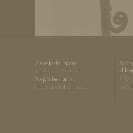
Zavolejte nám
Setk
díln
+420 737 886 915
Mlýn
Napište nám
info@bylobylibo.cz
666 