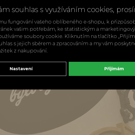
ám souhlas s využíváním cookies, pros
mu fungování vašeho oblíbeného e-shopu, k přizpůso
ránek vašim potřebám, ke statistickým a marketingo
užíváme soubory cookie. Kliknutím na tlačítko „Přij
ouhlas s jejich sběrem a zpracováním a my vám poskyt
ážitek z nakupování.
Nastavení
Přijímám