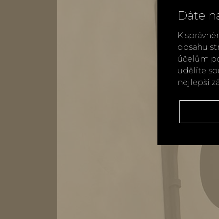
Dáte n
K správné
obsahu st
účelům po
udělíte s
nejlepší z