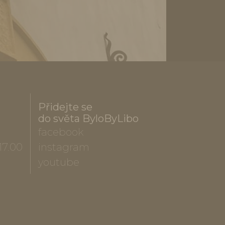
Přidejte se
do světa ByloByLibo
facebook
17.00
instagram
youtube