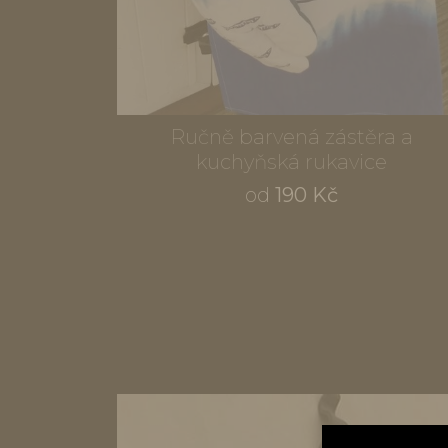
Ručně barvená zástěra a
kuchyňská rukavice
od
190 Kč