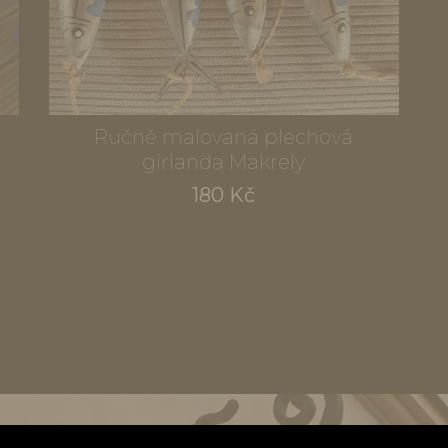
Ručně malovaná plechová
girlanda Makrely
180 Kč