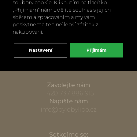
soubory cookie. Kliknutím na tlačítko
„Přijímám“ nám udělíte souhlas s jejich
sběrem a zpracováním a my vám
poskytneme ten nejlepší zážitek z
nakupování.
Nastavení
Přijímám
Zavolejte nám
+420 737 886 915
Napište nám
info@bylobylibo.cz
Setkejme se: