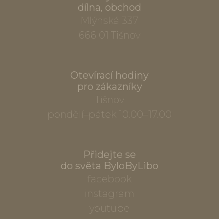
dílna, obchod
Mlýnská 337
666 01 Tišnov
Otevírací hodiny
pro zákazníky
Tišnov
pondělí–pátek 10.00–17.00
Přidejte se
do světa ByloByLibo
facebook
instagram
youtube