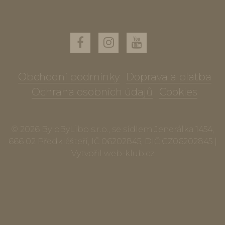
Obchodní podmínky
Doprava a platba
Ochrana osobních údajů
Cookies
© 2026 ByloByLibo s.r.o., se sídlem Jenerálka 1454,
666 02 Předklášteří, IČ 06202845, DIČ CZ06202845 |
Vytvořil
web-klub.cz