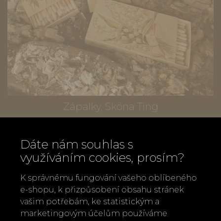
Zápalky, Sköna Ting
95 Kč
Dáte nám souhlas s
využíváním cookies, prosím?
K správnému fungování vašeho oblíbeného
e-shopu, k přizpůsobení obsahu stránek
vašim potřebám, ke statistickým a
marketingovým účelům používáme