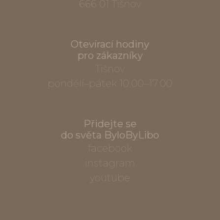
666 01 Tišnov
Otevírací hodiny
pro zákazníky
Tišnov
pondělí–pátek 10.00–17.00
Přidejte se
do světa ByloByLibo
facebook
instagram
youtube