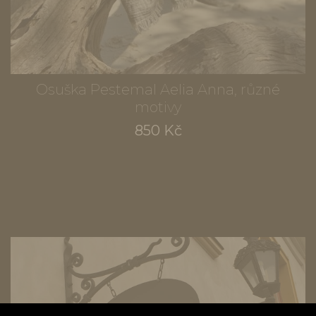
Osuška Pestemal Aelia Anna, různé
motivy
850 Kč