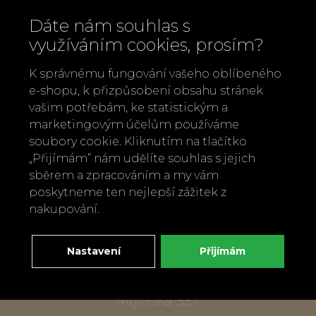
Dáte nám souhlas s
využíváním cookies, prosím?
K správnému fungování vašeho oblíbeného
e-shopu, k přizpůsobení obsahu stránek
vašim potřebám, ke statistickým a
marketingovým účelům používáme
soubory cookie. Kliknutím na tlačítko
Zavolejte nám
„Přijímám“ nám udělíte souhlas s jejich
+420 737 886 915
sběrem a zpracováním a my vám
Napište nám
poskytneme ten nejlepší zážitek z
info@bylobylibo.cz
nakupování.
Nastavení
Přijímám
Setkejme se:
dílna, obchod
Mlýnská 337