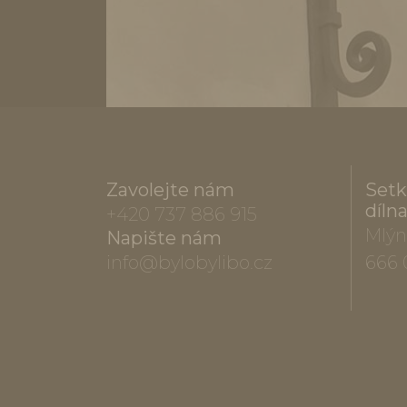
Zavolejte nám
Setk
díln
+420 737 886 915
Mlýn
Napište nám
info@bylobylibo.cz
666 