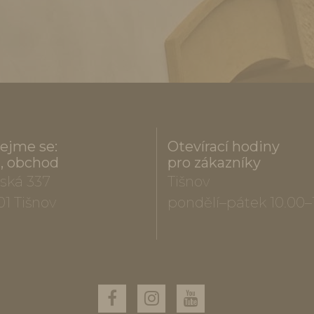
ejme se:
Otevírací hodiny
a, obchod
pro zákazníky
ská 337
Tišnov
01 Tišnov
pondělí–pátek 10.00–