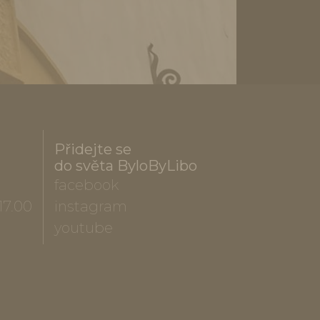
Přidejte se
do světa ByloByLibo
facebook
17.00
instagram
youtube