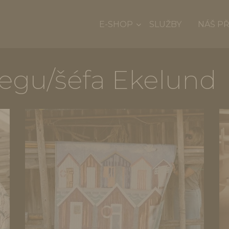
E-SHOP
SLUŽBY
NÁŠ P
legu/šéfa Ekelund