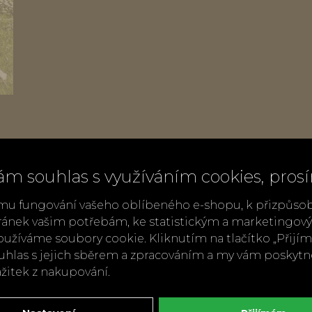
m
ám souhlas s využíváním cookies, pros
mu fungování vašeho oblíbeného e-shopu, k přizpůso
ránek vašim potřebám, ke statistickým a marketingo
užíváme soubory cookie. Kliknutím na tlačítko „Přij
ouhlas s jejich sběrem a zpracováním a my vám poskyt
ážitek z nakupování.