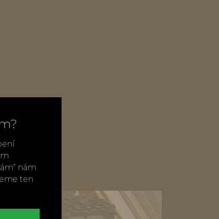
ím?
bení
vým
ímám“ nám
neme ten