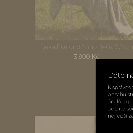
Deka Ekelund "Víno" 140x170 c
3 900 Kč
Dáte n
K správné
obsahu st
účelům po
udělíte s
nejlepší z