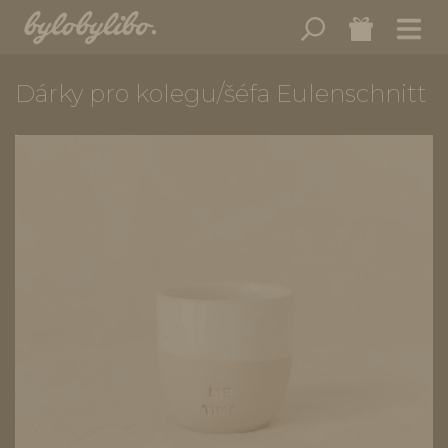
Dárky pro kolegu/šéfa Eulenschnitt