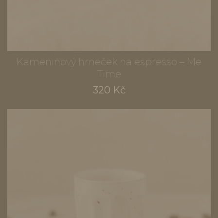
Kameninový hrneček na espresso – Me
Time
320 Kč