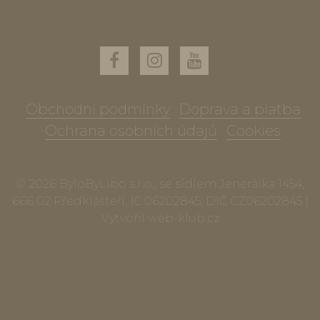
Obchodní podmínky
Doprava a platba
Ochrana osobních údajů
Cookies
© 2026 ByloByLibo s.r.o., se sídlem Jenerálka 1454,
666 02 Předklášteří, IČ 06202845, DIČ CZ06202845 |
Vytvořil
web-klub.cz