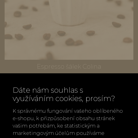
Espresso šálek Colina
320 Kč
Dáte nám souhlas s
využíváním cookies, prosím?
K správnému fungování vašeho oblíbeného
e-shopu, k přizpůsobení obsahu stránek
vašim potřebám, ke statistickým a
marketingovým účelům používáme