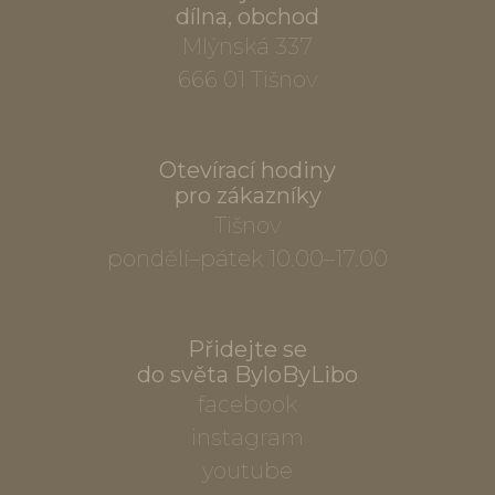
dílna, obchod
Mlýnská 337
666 01 Tišnov
Otevírací hodiny
pro zákazníky
Tišnov
pondělí–pátek 10.00–17.00
Přidejte se
do světa ByloByLibo
facebook
instagram
youtube