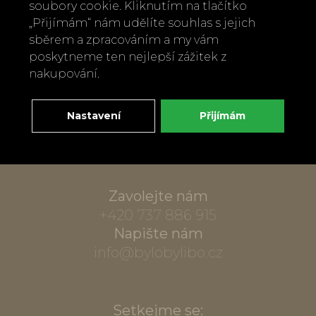
soubory cookie. Kliknutím na tlačítko
„Přijímám“ nám udělíte souhlas s jejich
sběrem a zpracováním a my vám
poskytneme ten nejlepší zážitek z
nakupování.
Nastavení
Přijímám
Zavolejte nám
+420 737 886 915
Napište nám
info@bylobylibo.cz
Setkejme se: