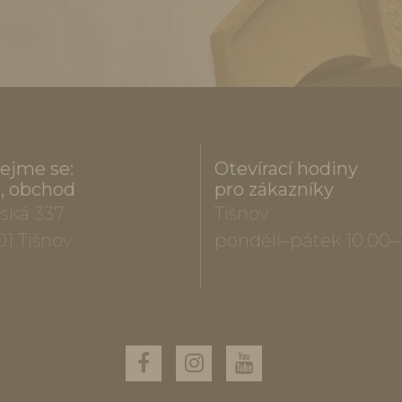
ejme se:
Otevírací hodiny
a, obchod
pro zákazníky
ská 337
Tišnov
01 Tišnov
pondělí–pátek 10.00–