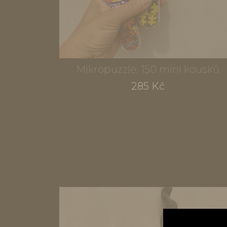
Mikropuzzle, 150 mini kousků
285 Kč