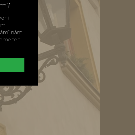
ím?
bení
vým
ímám“ nám
neme ten