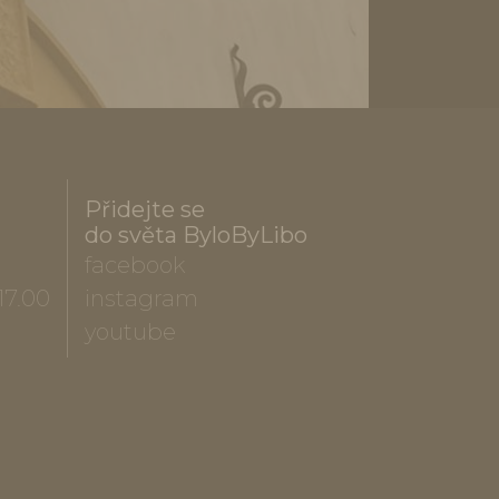
Přidejte se
do světa ByloByLibo
facebook
17.00
instagram
youtube