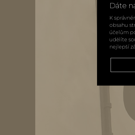
Dáte n
K správné
obsahu st
účelům po
udělíte s
nejlepší z