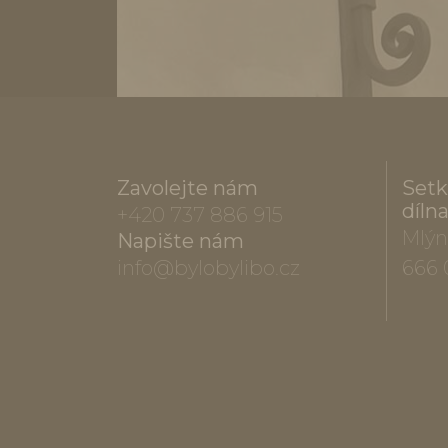
Zavolejte nám
Setk
díln
+420 737 886 915
Mlýn
Napište nám
info@bylobylibo.cz
666 