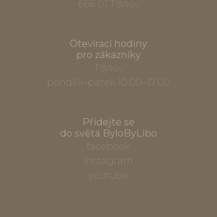
666 01 Tišnov
Otevírací hodiny
pro zákazníky
Tišnov
pondělí–pátek 10.00–17.00
Přidejte se
do světa ByloByLibo
facebook
instagram
youtube