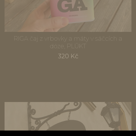
RIGA čaj z vrbovky a máty v sáčcích a
dóze, PLŪKT
320 Kč