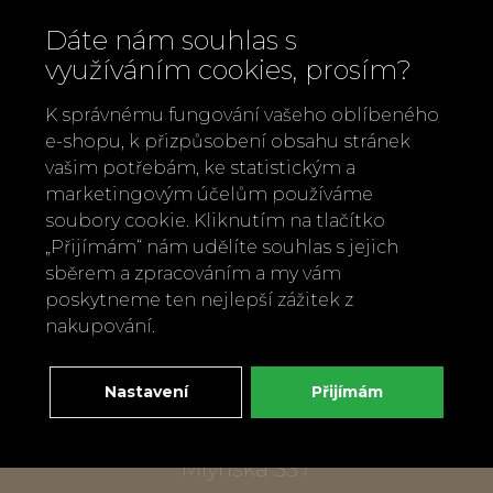
Dáte nám souhlas s
využíváním cookies, prosím?
K správnému fungování vašeho oblíbeného
e-shopu, k přizpůsobení obsahu stránek
vašim potřebám, ke statistickým a
marketingovým účelům používáme
soubory cookie. Kliknutím na tlačítko
Zavolejte nám
„Přijímám“ nám udělíte souhlas s jejich
+420 737 886 915
sběrem a zpracováním a my vám
Napište nám
poskytneme ten nejlepší zážitek z
info@bylobylibo.cz
nakupování.
Nastavení
Přijímám
Setkejme se:
dílna, obchod
Mlýnská 337