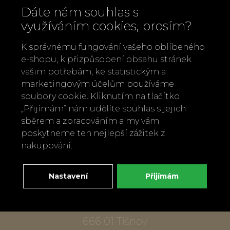
Dáte nám souhlas s
využíváním cookies, prosím?
K správnému fungování vašeho oblíbeného
e-shopu, k přizpůsobení obsahu stránek
vašim potřebám, ke statistickým a
marketingovým účelům používáme
Zavolejte nám
soubory cookie. Kliknutím na tlačítko
„Přijímám“ nám udělíte souhlas s jejich
+420 737 886 915
sběrem a zpracováním a my vám
Napište nám
poskytneme ten nejlepší zážitek z
info@bylobylibo.cz
nakupování.
Nastavení
Přijímám
Setkejme se:
dílna, obchod
Mlýnská 337
666 01 Tišnov