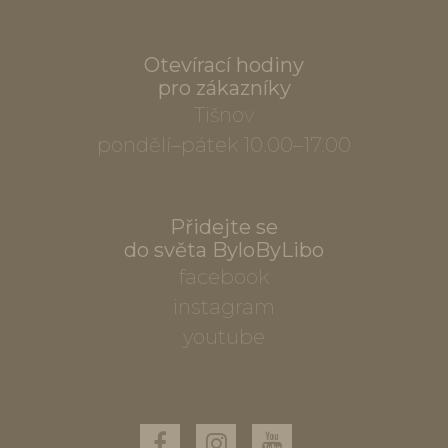
Otevírací hodiny
pro zákazníky
Tišnov
pondělí–pátek 10.00–17.00
Přidejte se
do světa ByloByLibo
facebook
instagram
youtube