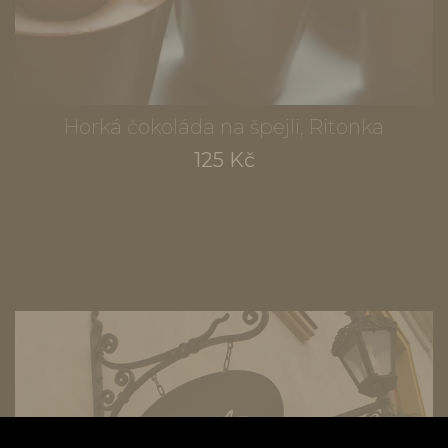
Horká čokoláda na špejli, Ritonka
125 Kč